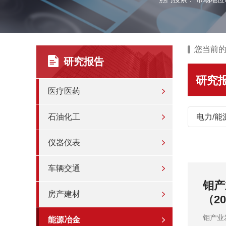
您当前
研究报告
研究
医疗医药
石油化工
电力/能
仪器仪表
车辆交通
预测报
钼产
房产建材
（2
信发布
钼产业
能源冶金