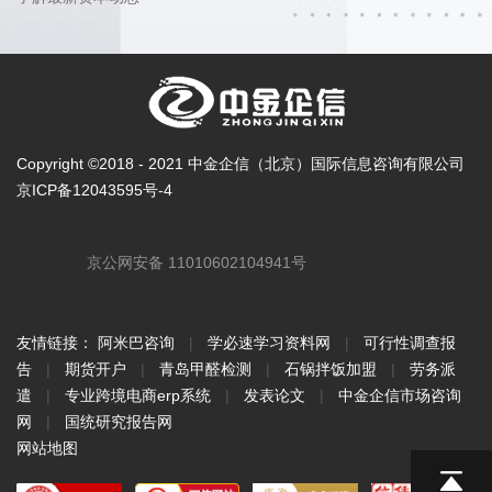
Copyright ©2018 - 2021 中金企信（北京）国际信息咨询有限公司
京ICP备12043595号-4
京公网安备 11010602104941号
友情链接：
阿米巴咨询
|
学必速学习资料网
|
可行性调查报
告
|
期货开户
|
青岛甲醛检测
|
石锅拌饭加盟
|
劳务派
遣
|
专业跨境电商erp系统
|
发表论文
|
中金企信市场咨询
网
|
国统研究报告网
网站地图