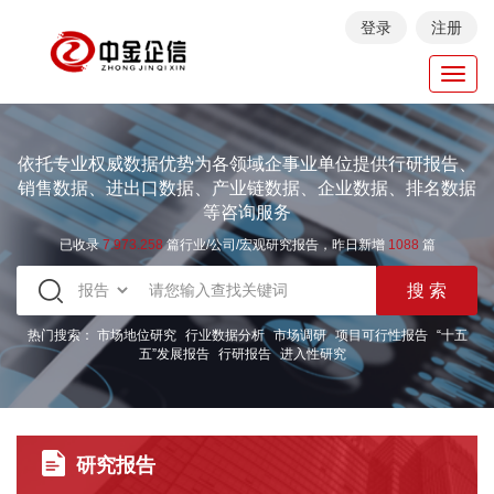
登录
注册
Toggl
navig
依托专业权威数据优势为各领域企事业单位提供行研报告、
销售数据、进出口数据、产业链数据、企业数据、排名数据
等咨询服务
已收录
7.973.258
篇行业/公司/宏观研究报告，昨日新增
1088
篇
热门搜索：
市场地位研究
行业数据分析
市场调研
项目可行性报告
“十五
五”发展报告
行研报告
进入性研究
研究报告