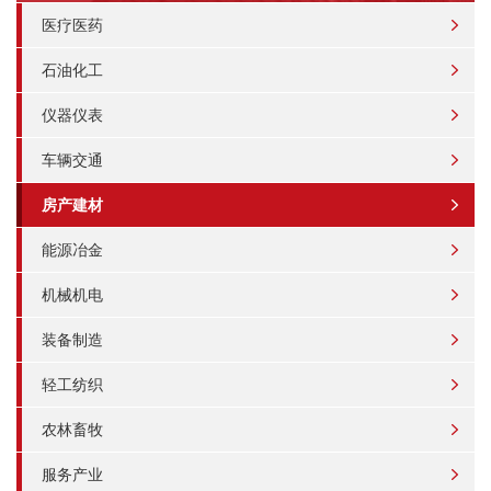
医疗医药
石油化工
仪器仪表
车辆交通
房产建材
能源冶金
机械机电
装备制造
轻工纺织
农林畜牧
服务产业