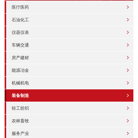
医疗医药
石油化工
仪器仪表
车辆交通
房产建材
能源冶金
机械机电
装备制造
轻工纺织
农林畜牧
服务产业