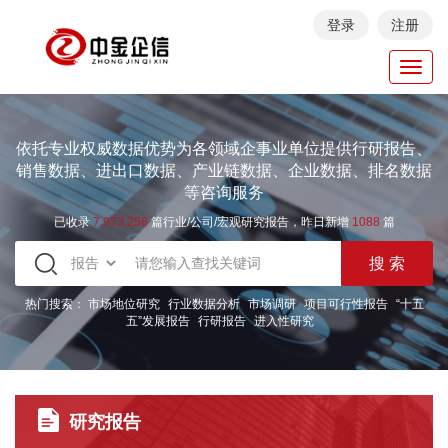
登录
注册
Toggl
navig
依托专业权威数据优势为各领域企事业单位提供行研报告、
销售数据、进出口数据、产业链数据、企业数据、排名数据
等咨询服务
已收录
7.973.258
篇行业/公司/宏观研究报告，昨日新增
1088
篇
热门搜索：
市场地位研究
行业数据分析
市场调研
项目可行性报告
“十五
五”发展报告
行研报告
进入性研究
研究报告