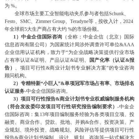
为 %。
全球市场主要工业智能电动夹爪参与者包括
Schunk、
Festo、SMC、Zimmer Group、Teradyne等，按收入计，2024
年全球前5大生产商占有大约 %的市场份额。
1）中金企信国际咨询
（全称：中金企信（北京）国际
信息咨询有限公司）为国家统计局涉外调查许可单位
&AAA
企业信用认证机构，致力于“为企业战略决策提供行业
市场
占有率
认证
&证明、产品认证&证明、
国产化率（认证
&报
告）
、
项目可行性
&商业计划书专业解决方案”的专业咨询
顾问机构。
2
）专精特新
“小巨人”&单项冠军市场占有率、市场排名
认证服务
-中金企信国际咨询。
3
）项目可行性报告
&商业计划书专业权威编制服务机构
（符合发改委印发项目可行性研究报告编制要求）
-中金企
信国际咨询：集13年项目编制服务经验为各类项目立项、投
融资、商业合作、贷款、批地、并购&合作、投资决策、产
业规划、境外投资、战略规划、风险评估等提供项目可行性
报告&商业计划书编制、设计、规划、咨询等一站式解决方