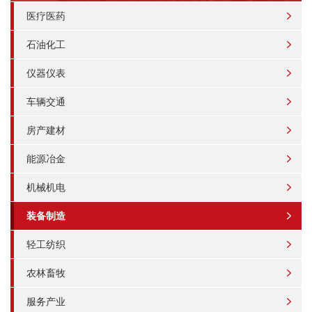
医疗医药
石油化工
仪器仪表
车辆交通
房产建材
能源冶金
机械机电
装备制造
轻工纺织
农林畜牧
服务产业