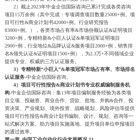
2）截止2023年中金企信国际咨询已累计完成各类咨询
项目15万余例（其中完成：专项调查项目数量25000+例。项
目可行性&商业计划书42000+例。行业研究报告
83000+例。），各类市场占有率&市场份额认证&证明项目
3200+例，专精特新&小巨人认证&单项冠军证明项目
2900+例，行业地位&品牌认证&服务项目2000+例，销售排
名&领先认证&证明项目1500+例），为2.3万+不同领域企业
提供专业、权威的三方认证服务。
3
）专精特新
“小巨人”&单项冠军市场占有率、市场排名
认证服务
-中金企信国际咨询。
4
）项目可行性报告
&商业计划书专业权威编制服务机
构
-中金企信国际咨询：集13年项目编制服务经验为各类项
目立项、投融资、商业合作、贷款、批地、并购&合作、投
资决策、产业规划、境外投资、战略规划、风险评估等提供
项目可行性报告&商业计划书编制、设计、规划、咨询等一
站式解决方案。助力项目实施落地、提升项目单位申报项目
的通过效率。
第一章
中国
工业自动化
行业发展概况
23