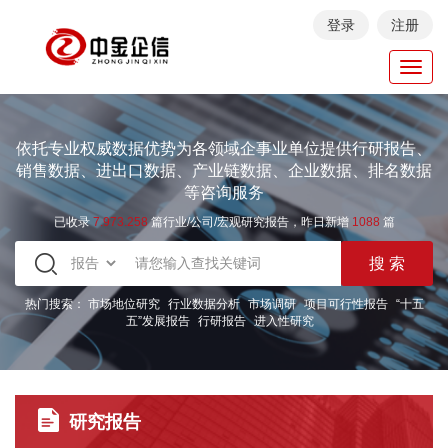
登录
注册
Toggl
navig
依托专业权威数据优势为各领域企事业单位提供行研报告、
销售数据、进出口数据、产业链数据、企业数据、排名数据
等咨询服务
已收录
7.973.258
篇行业/公司/宏观研究报告，昨日新增
1088
篇
热门搜索：
市场地位研究
行业数据分析
市场调研
项目可行性报告
“十五
五”发展报告
行研报告
进入性研究
研究报告