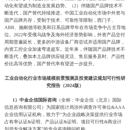
动化有望成为制造业发展趋势。（2）伴随国产品牌技术不
断迭代，国产替代持续推进。中国工业自动化市场中外资与
国产品牌共存，受制于技术、可靠性等限制，西门子、
ABB、施耐德等欧美和日系品牌早年在市场竞争中占主导地
位。2022年受俄乌战争及海外经济形势影响，外资产品交付
周期普遍延长，更多的中游设备厂商尝试并适用国产品牌，
内资工控企业加速弯道超车。近年来，伴随国产品牌技术不
断迭代，叠加本土品牌供应链灵活、售后服务及时、产品性
价比高等优势，国产替代率有望进一步提升。
工业自动化
行业市场规模前景预测及投资建议规划可行性研
究报告（
202
4
版）
1）中金企信国际咨询
（全称：中金企信（北京）国际
信息咨询有限公司）为国家统计局涉外调查许可单位
&AAA
企业信用认证机构，致力于“为企业战略决策提供行业
市场
占有率
认证
&证明、产品认证&证明、项目可行性&商业计
划书专业解决方案”的专业咨询顾问机构。