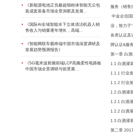
《新能源电池正负极超细粉体智能无尘包
服务（销售
装成套装备市场全景洞察及发展...
中金企信国
《国际AI全域智能水下立体清洁机器人销
业，致力于
售收入与销量逐年增长，高端...
各类认证及证
《智能网联车载终端中国市场深度调研及
牌认证&服务
发展趋势预测报告》
第一章 白
《5G毫米波射频前端LCP高频柔性电路板
1.1 白酒
中国市场全景调研与前景展...
1.1.1 行
1.1.2 行
1.2 白酒
1.2.1 
1.2.2 
1.3 白酒
第二章 20