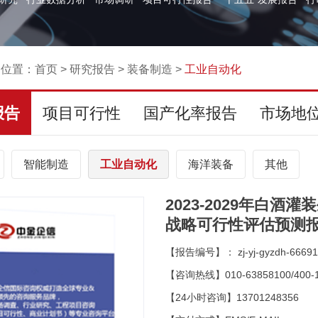
的位置：
首页
>
研究报告
>
装备制造
>
工业自动化
报告
项目可行性
国产化率报告
市场地
智能制造
工业自动化
海洋装备
其他
2023-2029年白
战略可行性评估预测
【报告编号】： zj-yj-gyzdh-66691
【咨询热线】010-63858100/400-1
【24小时咨询】13701248356