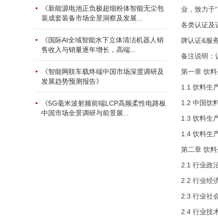
《新能源电池正负极超细粉体智能无尘包
业，致力于
装成套装备市场全景洞察及发展...
各类认证及证
《国际AI全域智能水下立体清洁机器人销
牌认证&服务
售收入与销量逐年增长，高端...
备注说明：
第一章 饮
《智能网联车载终端中国市场深度调研及
发展趋势预测报告》
1.1 饮料
1.2 中国
《5G毫米波射频前端LCP高频柔性电路板
中国市场全景调研与前景展...
1.3 饮料
1.4 饮料
第二章 饮
2.1 行业
2.2 行业
2.3 行业
2.4 行业