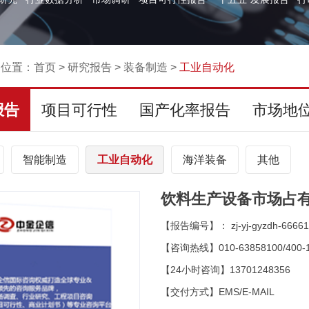
的位置：
首页
>
研究报告
>
装备制造
>
工业自动化
报告
项目可行性
国产化率报告
市场地
智能制造
工业自动化
海洋装备
其他
饮料生产设备市场占
【报告编号】： zj-yj-gyzdh-66661
【咨询热线】010-63858100/400-1
【24小时咨询】13701248356
【交付方式】EMS/E-MAIL