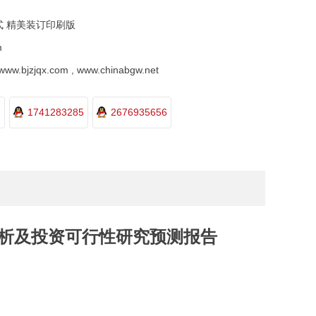
式 精美装订印刷版
m
.bjzjqx.com , www.chinabgw.net
1741283285
2676935656
研分析及投资可行性研究预测报告