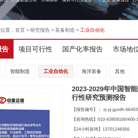
的位置：
首页
>
研究报告
>
装备制造
>
工业自动化
报告
项目可行性
国产化率报告
市场地
智能制造
工业自动化
海洋装备
其他
2023-2029年中
行性研究预测报告
【报告编号】： zj-yj-gyzdh-66403
【咨询热线】010-63858100/400-1
【24小时咨询】13701248356