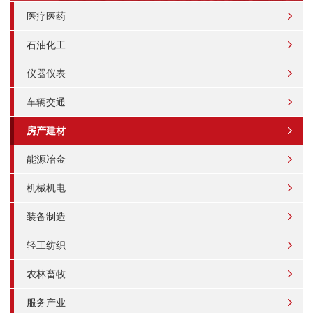
医疗医药
石油化工
仪器仪表
车辆交通
房产建材
能源冶金
机械机电
装备制造
轻工纺织
农林畜牧
服务产业