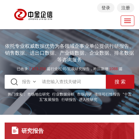
登录
注册
Toggl
navig
依托专业权威数据优势为各领域企事业单位提供行研报告、
销售数据、进出口数据、产业链数据、企业数据、排名数据
等咨询服务
已收录
7.973.258
篇行业/公司/宏观研究报告，昨日新增
1088
篇
热门搜索：
市场地位研究
行业数据分析
市场调研
项目可行性报告
“十五
五”发展报告
行研报告
进入性研究
研究报告