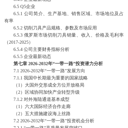
6
.5 Q5企业
6
.5.1 公司简介、生产基地、销售区域、市场地位及占
有率
6
.5.2
切削刀具
产品规格、参数及市场应用
6
.5.3
俄罗斯
市场
切削刀具
销量、收入、价格及毛利率
（
2017-2025
）
6
.5.4 公司主要财务指标分析
6
.5.5
企业最新动态
第
七
章
2026-2032
年
“一带一路”投资潜力分析
7.1
2026-2032
年
“一带一路”发展方向
7.1.1
我国中长期最为重要的国家战略
（
1
）大国外交形成全方位开放格局
（
2
）区域协同加快产业转型升级
7.1.2
对外海陆通道基本成型
（
1
）六大国际经济合作走廊
（
2
）五大措施建设海上丝路
7.2
2026-2032
年
“一带一路”投资机会分析
7.2.1
“一带一路”高质量发展突破口