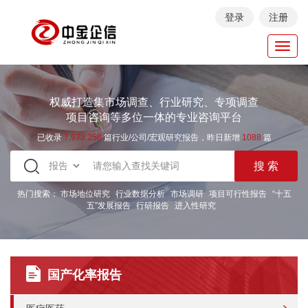
登录
注册
Toggl
navig
权威打造集市场调查、行业研究、专项调查
项目咨询等多位一体的专业咨询平台
已收录
7.973.258
篇行业/公司/宏观研究报告，昨日新增
1088
篇
热门搜索：
市场地位研究
行业数据分析
市场调研
项目可行性报告
“十五
五”发展报告
行研报告
进入性研究
国产化率报告