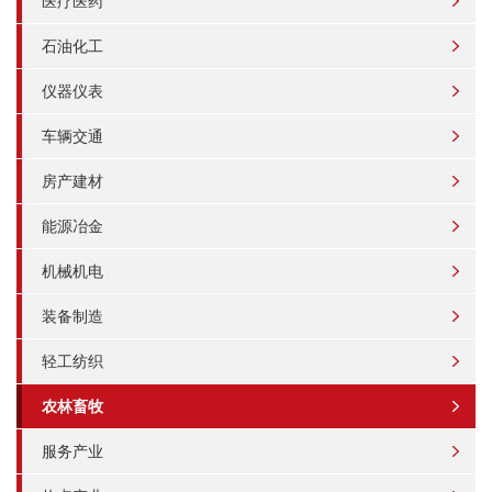
医疗医药
石油化工
仪器仪表
车辆交通
房产建材
能源冶金
机械机电
装备制造
轻工纺织
农林畜牧
服务产业