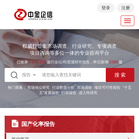
登录
注册
Toggl
navig
权威打造集市场调查、行业研究、专项调查
项目咨询等多位一体的专业咨询平台
已收录
7.973.258
篇行业/公司/宏观研究报告，昨日新增
1088
篇
热门搜索：
市场地位研究
行业数据分析
市场调研
项目可行性报告
“十五
五”发展报告
行研报告
进入性研究
国产化率报告