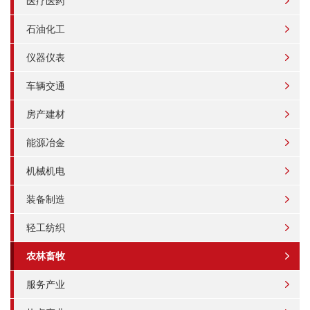
医疗医药
石油化工
仪器仪表
车辆交通
房产建材
能源冶金
机械机电
装备制造
轻工纺织
农林畜牧
服务产业