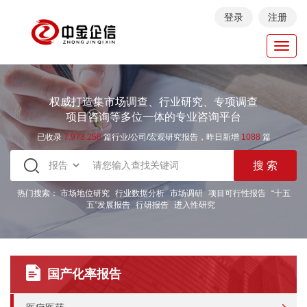
登录
注册
Toggl
navig
权威打造集市场调查、行业研究、专项调查
项目咨询等多位一体的专业咨询平台
已收录
7.973.258
篇行业/公司/宏观研究报告，昨日新增
1088
篇
热门搜索：
市场地位研究
行业数据分析
市场调研
项目可行性报告
“十五
五”发展报告
行研报告
进入性研究
国产化率报告