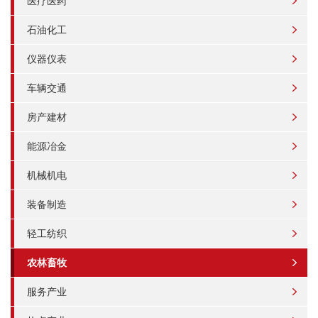
医疗医药
石油化工
仪器仪表
车辆交通
房产建材
能源冶金
机械机电
装备制造
轻工纺织
农林畜牧
服务产业