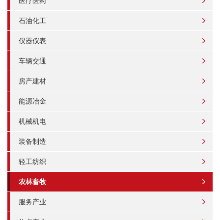
医疗医药
石油化工
仪器仪表
车辆交通
房产建材
能源冶金
机械机电
装备制造
轻工纺织
农林畜牧
服务产业