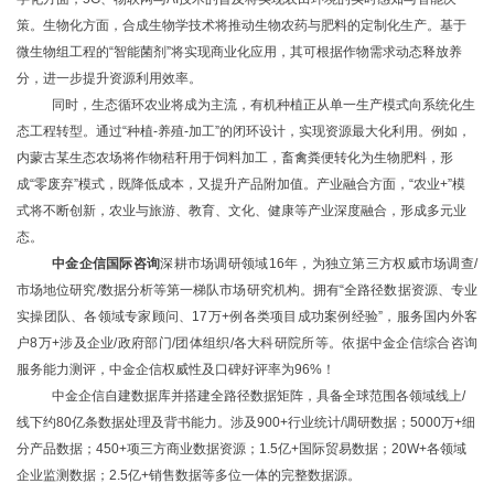
策。生物化方面，合成生物学技术将推动生物农药与肥料的定制化生产。基于
微生物组工程的“智能菌剂”将实现商业化应用，其可根据作物需求动态释放养
分，进一步提升资源利用效率。
同时，
生态循环农业将成为主流，有机种植正从单一生产模式向系统化生
态工程转型。通过
“种植-养殖-加工”的闭环设计，实现资源最大化利用。例如，
内蒙古某生态农场将作物秸秆用于饲料加工，畜禽粪便转化为生物肥料，形
成“零废弃”模式，既降低成本，又提升产品附加值。产业融合方面，“农业+”模
式将不断创新，农业与旅游、教育、文化、健康等产业深度融合，形成多元业
态。
中金企信国际咨询
深耕市场调研领域
16年
，为独立第三方权威市场调查/
市场地位
研究
/数据分析等
第一梯队市场研究机构。拥有
“全路径数据资源、专业
实操团队、各领域专家顾问、
17
万
+例各类项目成功案例经验
”，
服务国内外客
户
8万+
涉及企业/政府部门/团体组织/各大科研院所等。依据中金企信综合
咨询
服务能力测评，中金企信权威性及口碑好评率为
96%！
中金企信自建数据库并搭建全路径数据矩阵，具备全球范围各领域线上
/
线下约80亿条数据处理及背书能力。涉及900+行业统计/调研数据；5000万+细
分产品数据；450+项三方商业数据资源；1.5亿+国际贸易数据；20W+各领域
企业监测数据；2.5亿+销售数据等多位一体的完整数据源。