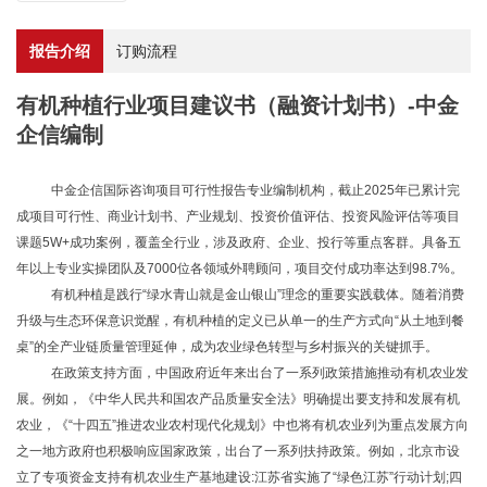
报告介绍
订购流程
有机种植行业项目建议书（融资计划书）-中金
企信编制
中金企信国际咨询项目可行性报告专业编制机构，截止
2025年已累计完
成项目可行性、商业计划书、产业规划、投资价值评估、投资风险评估等项目
课题5W+成功案例，覆盖全行业，涉及政府、企业、投行等重点客群。具备五
年以上专业实操团队及7000位各领域外聘顾问，项目交付成功率达到98.7%。
有机种植是践行
“绿水青山就是金山银山”理念的重要实践载体。随着消费
升级与生态环保意识觉醒，有机种植的定义已从单一的生产方式向“从土地到餐
桌”的全产业链质量管理延伸，成为农业绿色转型与乡村振兴的关键抓手。
在政策支持方面，中国政府近年来出台了一系列政策措施推动有机农业发
展。例如，《中华人民共和国农产品质量安全法》明确提出要支持和发展有机
农业，《
“十四五”推进农业农村现代化规划》中也将有机农业列为重点发展方向
之一地方政府也积极响应国家政策，出台了一系列扶持政策。例如，北京市设
立了专项资金支持有机农业生产基地建设:江苏省实施了“绿色江苏”行动计划;四