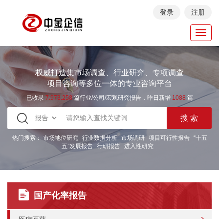
登录
注册
Toggl
navig
权威打造集市场调查、行业研究、专项调查
项目咨询等多位一体的专业咨询平台
已收录
7.973.258
篇行业/公司/宏观研究报告，昨日新增
1088
篇
热门搜索：
市场地位研究
行业数据分析
市场调研
项目可行性报告
“十五
五”发展报告
行研报告
进入性研究
国产化率报告