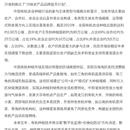
川省则推出了“川味农产品品牌提升计划”。
中国有机农业种植行业的参与主体类型与规模分析显示，当前市场主要由
农户、合作社、农业企业以及外资企业构成，各类型主体在市场规模、运营模
式和发展方向上呈现出显著差异。截至
2023年，全国有机农业种植总面积达到
约130万公顷，其中农户主导的种植面积约为90万公顷，占比69%;合作社约为
25万公顷，占比19%;农业企业约为10万公顷，占比8%;外资企业约为5万公
顷，占比6%。从数据上看，农户仍然是最大的参与主体，但其市场份额近年来
呈现缓慢下降趋势，主要原因是部分农户因缺乏技术和资金支持而逐渐退出市
场。
中国有机种植市场呈现出明显的区域梯度特征。东部沿海地区依托消费能
力与物流优势，形成高端有机产品集散地，如长三角的有机蔬菜供应链、珠三
角的高端乳制品基地。这些区域通过
“公司+农户”模式扩大种植规模，同时引入
区块链溯源系统，实现从种植到销售的全流程透明化。中部省份则凭借土地资
源与气候条件，发展大宗有机农产品生产，如黑龙江的有机大米、河南的有机
小麦。西部地区则依托生态本底优势，开发特色有机作物，如云南的有机普洱
茶、青海的有机枸杞。这种梯度发展格局避免了同质化竞争，构建起全国性的
有机产品供应链网络。
未来五年，有机种植技术将沿着
“数字化监测+生物化防治”方向演进。数
字化方面，5G、物联网与AI技术的普及将实现农田环境的实时感知与智能决