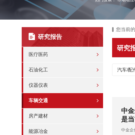
您当前
研究报告
研究
医疗医药
石油化工
汽车/配
仪器仪表
车辆交通
扩张与
中金
房产建材
是当
动上行
中金企
能源冶金