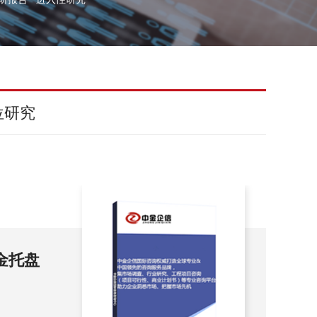
位研究
金托盘
20
中
202