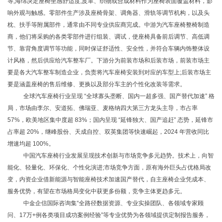
等;海绵决定座椅坐感舒适度;皮革、织物或合成材料作为座椅表面覆盖材料，影
响外观与触感。零部件生产涉及座椅骨架、调角器、滑轨等调节机构，以及头
枕、扶手等附属部件，通常由不同专业供应商完成。中游为汽车座椅整椅制造
商，他们将采购的各类零部件进行组装、调试，使座椅具备前后调节、高低调
节、靠背角度调节等功能，同时保证舒适性、安全性，并符合车辆内饰整体设
计风格，然后供应给汽车整车厂。下游分为前装市场和后装市场，前装市场主
要是各大汽车整车制造企业，负责将汽车座椅安装到对应的车型上;后装市场主
要是涵盖座椅的售后维修、更换以及部分车主的个性化改装等需求。
全球汽车座椅行业呈现
“全球寡头垄断、国内一超多强、国产替代加速” 格
局
，
市场由李尔、安道拓、佛瑞亚、麦格纳四大第三方龙头主导，市占率
57%，欧美地区集中度超 83%；国内呈现 “延锋独大、国产追赶” 态势，延锋市
占率超 20%，继峰股份、天成自控、双英集团等快速崛起，2024 年营收同比
增速均超 100%。
中国汽车座椅行业发展呈现技术创新与市场竞争多元趋势。技术上，向智
能化、轻量化、环保化、个性化演进
;市场竞争方面，原有海外巨头占优格局改
变，内资企业借新能源与智能座椅技术加速国产替代，自主座椅企业凭成本、
服务优势，有望在市场格局变化中获更多份额，竞争主体更趋多元。
中金企信国际咨询集
“全路径数据资源、专业实操团队、各领域专家顾
问、17万+例各类项目成功案例经验”等专业优势为各领域提供定制报告服务，