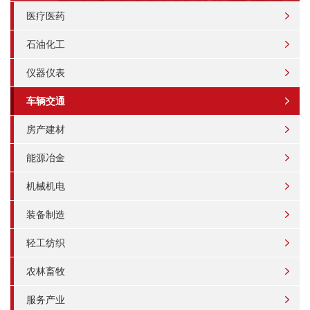
医疗医药
石油化工
仪器仪表
车辆交通
房产建材
能源冶金
机械机电
装备制造
轻工纺织
农林畜牧
服务产业