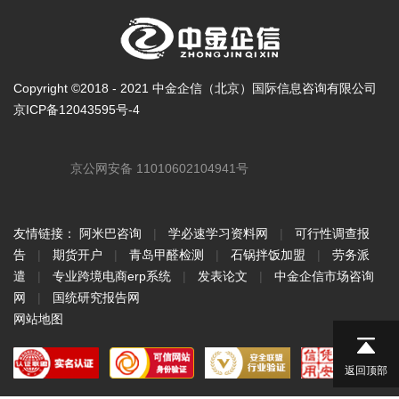
Copyright ©2018 - 2021 中金企信（北京）国际信息咨询有限公司
京ICP备12043595号-4
京公网安备 11010602104941号
友情链接：
阿米巴咨询
|
学必速学习资料网
|
可行性调查报
告
|
期货开户
|
青岛甲醛检测
|
石锅拌饭加盟
|
劳务派
遣
|
专业跨境电商erp系统
|
发表论文
|
中金企信市场咨询
网
|
国统研究报告网
网站地图
返回顶部