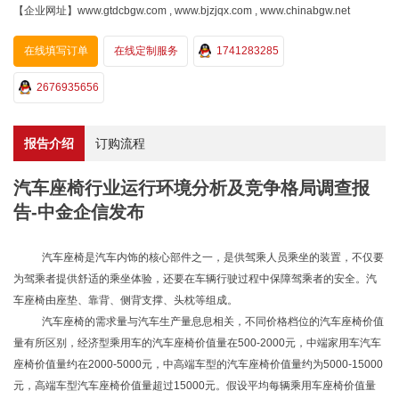
【企业网址】www.gtdcbgw.com , www.bjzjqx.com , www.chinabgw.net
在线填写订单
在线定制服务
1741283285
2676935656
报告介绍
订购流程
汽车座椅行业运行环境分析及竞争格局调查报
告-中金企信发布
汽车座椅是汽车内饰的核心部件之一，是供驾乘人员乘坐的装置，不仅要
为驾乘者提供舒适的乘坐体验，还要在车辆行驶过程中保障驾乘者的安全。汽
车座椅由座垫、靠背、侧背支撑、头枕等组成。
汽车座椅的需求量与汽车生产量息息
相关，不同价格档位的汽车座椅价值
量有所区别，经济型乘用车的汽车座椅价值量在
500-2000元，中端家用车汽车
座椅价值量约在2000-5000元，中高端车型的汽车座椅价值量约为5000-15000
元，高端车型汽车座椅价值量超过15000元。假设平均每辆乘用车座椅价值量