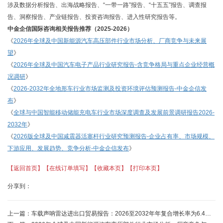
涉及数据分析报告、出海战略报告、“一带一路”报告、“十五五”报告、调查报
告、洞察报告、产业链报告、投资咨询报告、进入性研究报告等。
中金企信国际咨询相关报告推荐（
2025-2026）
《
2026年全球及中国新能源汽车高压部件行业市场分析、厂商竞争与未来展
望
》
《
2026年全球及中国汽车电子产品行业研究报告-含竞争格局与重点企业经营概
况调研
》
《
2026-2032年全地形车行业市场监测及投资环境评估预测报告-中金企信发
布
》
《
全球与中国智能移动储能充电车行业市场深度调查及发展前景调研报告
2026-
2032年
》
《
2026版全球及中国减震器活塞杆行业研究预测报告-企业占有率、市场规模、
下游应用、发展趋势、竞争分析-中金企信发布
》
【返回首页】
【在线订单填写】
【收藏本页】
【打印本页】
分享到：
上一篇：
车载声呐雷达进出口贸易报告：2026至2032年年复合增长率为6.4%-中金企信发布