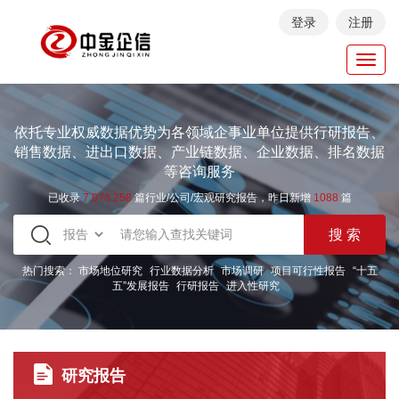
登录
注册
Toggl
navig
依托专业权威数据优势为各领域企事业单位提供行研报告、
销售数据、进出口数据、产业链数据、企业数据、排名数据
等咨询服务
已收录
7.973.258
篇行业/公司/宏观研究报告，昨日新增
1088
篇
热门搜索：
市场地位研究
行业数据分析
市场调研
项目可行性报告
“十五
五”发展报告
行研报告
进入性研究
研究报告