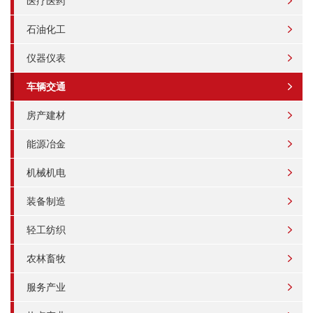
医疗医药
石油化工
仪器仪表
车辆交通
房产建材
能源冶金
机械机电
装备制造
轻工纺织
农林畜牧
服务产业