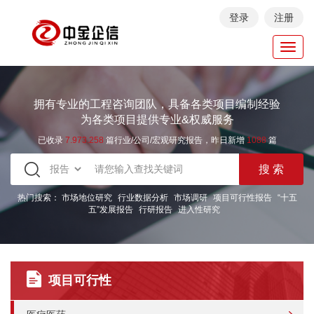
登录
注册
Toggl
navig
拥有专业的工程咨询团队，具备各类项目编制经验
为各类项目提供专业&权威服务
已收录
7.973.258
篇行业/公司/宏观研究报告，昨日新增
1088
篇
热门搜索：
市场地位研究
行业数据分析
市场调研
项目可行性报告
“十五
五”发展报告
行研报告
进入性研究
项目可行性