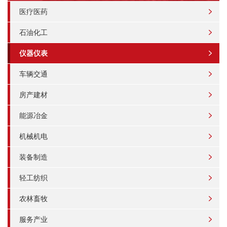
医疗医药
石油化工
仪器仪表
车辆交通
房产建材
能源冶金
机械机电
装备制造
轻工纺织
农林畜牧
服务产业