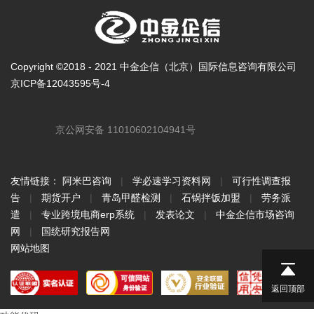
Copyright ©2018 - 2021 中金企信（北京）国际信息咨询有限公司
京ICP备12043595号-4
京公网安备 11010602104941号
友情链接：
阿米巴咨询
|
学必速学习资料网
|
可行性调查报
告
|
期货开户
|
青岛甲醛检测
|
石锅拌饭加盟
|
劳务派
遣
|
专业跨境电商erp系统
|
发表论文
|
中金企信市场咨询
网
|
国统研究报告网
网站地图
返回顶部