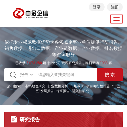
登录
注册
Toggl
navig
依托专业权威数据优势为各领域企事业单位提供行研报告、
销售数据、进出口数据、产业链数据、企业数据、排名数据
等咨询服务
已收录
7.973.258
篇行业/公司/宏观研究报告，昨日新增
1088
篇
热门搜索：
市场地位研究
行业数据分析
市场调研
项目可行性报告
“十五
五”发展报告
行研报告
进入性研究
研究报告