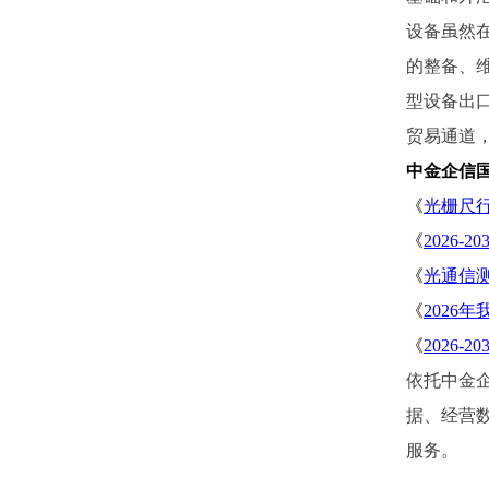
设备虽然
的整备、
型设备出
贸易通道
中金企信
《
光栅尺
《
2026
《
光通信
《
2026
《
2026
依托中金
据、经营数
服务
。