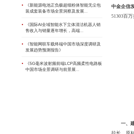
《新能源电池正负极超细粉体智能无尘包
中金企信
装成套装备市场全景洞察及发展...
51303
《国际AI全域智能水下立体清洁机器人销
售收入与销量逐年增长，高端...
《智能网联车载终端中国市场深度调研及
发展趋势预测报告》
《5G毫米波射频前端LCP高频柔性电路板
中国市场全景调研与前景展...
一、
拉长、原