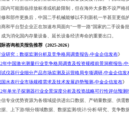
在国内可能面临排放标准或机龄限制，但在海外大多数不设严格
维修和部件更换后，中国二手机械能够以不到新机一半甚至更低
口商和平台型企业正在加速布局面向“一带一路”国家的二手设备
，成为消化国内存量设备、延长设备经济寿命的重要出口。
国际咨询相关报告推荐（
2025-2026）
行业研究：数据监测分析及竞争格局调查报告
-中金企信发布
》
-2032年中国激光测量行业竞争格局调查及投资规模前景洞察报告-
测试仪器行业细分产品市场监测及运营格局专项调研
-中金企信发
年我国水表行业市场规模需求及技术发展趋势预测-中金企信发布
》
-2032年单光子探测器行业全景深度分析及投资战略可行性评估预测
企信专业优势资源为各领域提供进出口数据、产销量数据、供需
据、上下游/细分领域数据、数据监测/统计/分析/研究、竞争