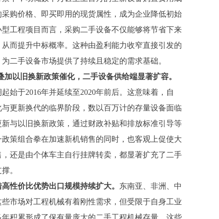
的采购价格、即买即用的现货属性，成为企业降低初始
小型工程项目而言，采购二手设备不仅能够将节省下来
，从而提升中标概率。这种由盈利能力收窄直接引发的
，为二手设备市场提供了持续且稳定的需求基础。
期，叠加以旧换新政策催化，二手设备供给端显著扩容。
期起始于
2016年并延续至2020年前后。这意味着，自
老化与更新换代的临界阶段，数以百万计的存量设备面临
更新与以旧换新政策，通过财政补贴和排放标准引导等
一政策组合拳在加速新机销售的同时，也客观上促使大
售，还是由个体车主自行挂牌转卖，都显著扩充了二手
支撑。
借高性价比优势出口规模持续扩大。
东南亚、非洲、中
，这些市场对工程机械有着刚性需求，但受限于自身工业
多年积累形成了保有量庞大的二手工程机械存量，这些