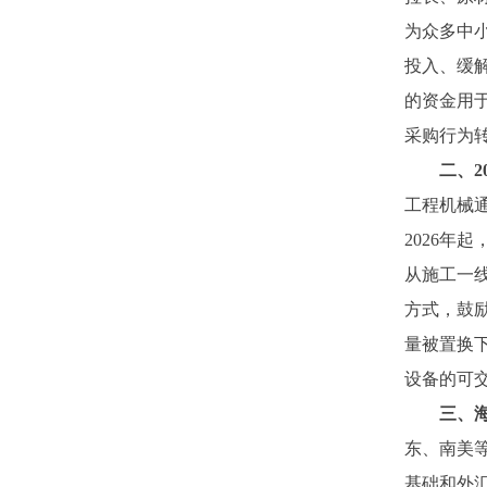
为众多中
投入、缓
的资金用
采购行为
二、
工程机械
2026
从施工一
方式，鼓
量被置换
设备的可
三、
东、南美
基础和外