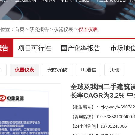
的位置：
首页
>
研究报告
>
仪器仪表
>
仪器仪表
报告
项目可行性
国产化率报告
市场地
件
仪器仪表
安防/消防
IT/通信
其他
全球及我国二手建筑
长率CAGR为3.2%-
【报告编号】： zj-yj-yqyb-690742
【咨询热线】010-63858100/400-1
【24小时咨询】13701248356