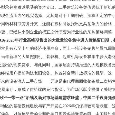
小型承包商难以承受的资本支出。二手建筑设备凭借远低于新机
解现金流压力的现实选择。尤其是对于工期明确、预算固定的中
于周转材料或劳务开支，还能在投标阶段报出更具竞争力的价格
转变，已经从个别企业的权宜之计演变为行业性的采购策略调整
2016-2020年行业高峰期售出的大批量设备集中进入置换窗口
通常具有八至十年的经济使用寿命，而上一轮设备销售的景气周
年起，当年新增的大量挖掘机、装载机、起重机等设备将集中步入
线退出的现实需求。与此同时，国家层面持续推进的大规模设备
励终端用户提前淘汰老旧设备、购置符合新排放标准的机型。这
下来的设备流入二手市场——无论是由代理商回收整备后二次销
交易库存，形成了供给端的充沛货源，为市场活跃度提供了关键
海外
“一带一路”沿线及新兴市场基建需求旺盛，中国二手设备凭
等地区的基础设施建设与矿产开发在
2026年仍保持较高活跃度
汇储备，对价格昂贵的全新欧美日系设备接受度有限。中国经过