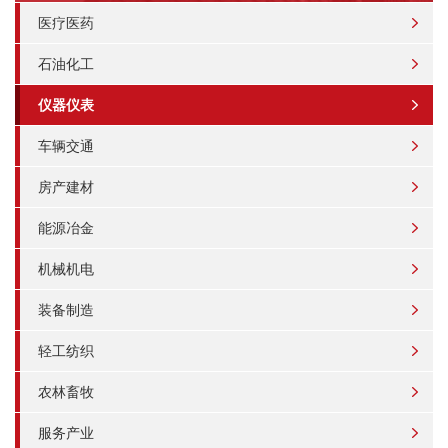
医疗医药
石油化工
仪器仪表
车辆交通
房产建材
能源冶金
机械机电
装备制造
轻工纺织
农林畜牧
服务产业