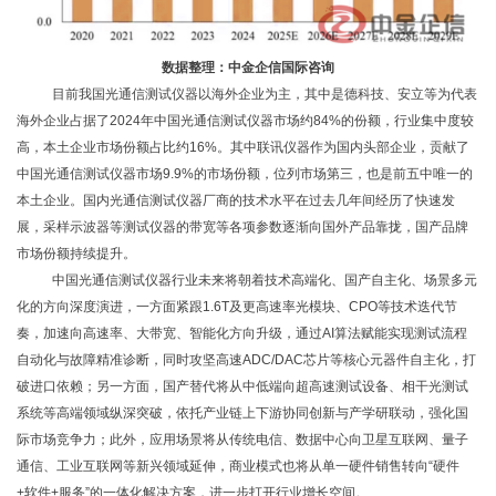
数据整理：中金企信国际咨询
目前我国光通信测试仪器以海外企业为主，其中是德科技、安立等为代表
海外企业占据了
2024年中国光通信测试仪器市场约84%的份额，行业集中度较
高，本土企业市场份额占比约16%。其中联讯仪器作为国内头部企业，贡献了
中国光通信测试仪器市场9.9%的市场份额，位列市场第三，也是前五中唯一的
本土企业。国内光通信测试仪器厂商的技术水平在过去几年间经历了快速发
展，采样示波器等测试仪器的带宽等各项参数逐渐向国外产品靠拢，国产品牌
市场份额持续提升。
中国光通信测试仪器行业未来将朝着技术高端化、国产自主化、场景多元
化的方向深度演进，一方面紧跟
1.6T及更高速率光模块、CPO等技术迭代节
奏，加速向高速率、大带宽、智能化方向升级，通过AI算法赋能实现测试流程
自动化与故障精准诊断，同时攻坚高速ADC/DAC芯片等核心元器件自主化，打
破进口依赖；另一方面，国产替代将从中低端向超高速测试设备、相干光测试
系统等高端领域纵深突破，依托产业链上下游协同创新与产学研联动，强化国
际市场竞争力；此外，应用场景将从传统电信、数据中心向卫星互联网、量子
通信、工业互联网等新兴领域延伸，商业模式也将从单一硬件销售转向“硬件
+软件+服务”的一体化解决方案，进一步打开行业增长空间。