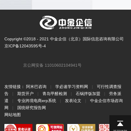
Copyright ©2018 - 2021 中金企信（北京）国际信息咨询有限公司
京ICP备12043595号-4
京公网安备 11010602104941号
友情链接：
阿米巴咨询
|
学必速学习资料网
|
可行性调查报
告
|
期货开户
|
青岛甲醛检测
|
石锅拌饭加盟
|
劳务派
遣
|
专业跨境电商erp系统
|
发表论文
|
中金企信市场咨询
网
|
国统研究报告网
网站地图