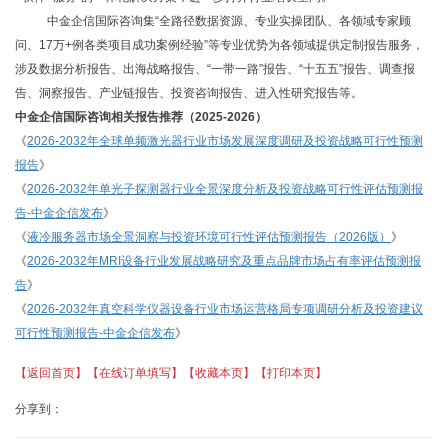
中金企信国际咨询集
“全路径数据资源、专业实操团队、各领域专家顾
问、17万+例各类项目成功案例经验”等专业优势为各领域提供定制报告服务，
涉及数据分析报告、出海战略报告、“一带一路”报告、“十五五”报告、调查报
告、洞察报告、产业链报告、投资咨询报告、进入性研究报告等。
中金企信国际咨询相关报告推荐（
2025-2026）
《
2026-2032年全球单频激光器行业市场发展深度调研及投资战略可行性预测
报告
》
《
2026-2032年单光子探测器行业全景深度分析及投资战略可行性评估预测报
告-中金企信发布
》
《
液冷服务器市场全景洞察与投资环境可行性评估预测报告（
2026版）
》
《
2026-2032年MRI设备行业发展战略研究及重点品牌市场占有率评估预测报
告
》
《
2026-2032年真空科学仪器设备行业市场运营格局专项调研分析及投资建议
可行性预测报告-中金企信发布
》
【返回首页】
【在线订单填写】
【收藏本页】
【打印本页】
分享到：