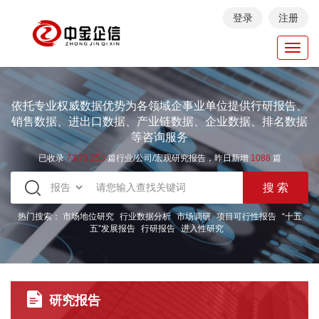
登录
注册
Toggl
navig
依托专业权威数据优势为各领域企事业单位提供行研报告、
销售数据、进出口数据、产业链数据、企业数据、排名数据
等咨询服务
已收录
7.973.258
篇行业/公司/宏观研究报告，昨日新增
1088
篇
热门搜索：
市场地位研究
行业数据分析
市场调研
项目可行性报告
“十五
五”发展报告
行研报告
进入性研究
研究报告