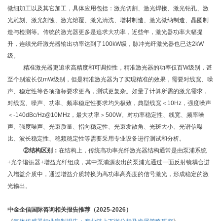
微细加工以及其它加工，具体应用包括：激光切割、激光焊接、激光钻孔、激
光雕刻、激光刻蚀、激光熔覆、激光清洗、增材制造、激光微纳制造、晶圆制
造与检测等。传统的激光器更多是追求大功率，近些年，激光器功率大幅提
升，连续光纤激光器输出功率达到了
100kW级，脉冲光纤激光器也已达2kW
级。
精准激光器更追求高精度和可调控性，精准激光器的功率仅百
W级别，甚
至个别波长仅mW级别，但是精准激光器为了实现精准的效果，需要对线宽、噪
声、稳定性等各项指标要求更高，测试更复杂。如量子计算所需的激光需求，
对线宽、噪声、功率、频率稳定性要求均为极致，典型线宽＜10Hz，强度噪声
＜-140dBc/Hz@10MHz，最大功率＞500W。对功率稳定性、线宽、频率噪
声、强度噪声、光束质量、指向稳定性、光束发散角、光斑大小、光谱信噪
比、波长稳定性、稳频稳定性等需要采用专业设备进行测试和分析。
②结构区别：
在结构上，传统高功率光纤激光器结构通常是由泵浦系统
+光学谐振器+增益光纤组成，其中泵浦源发出的泵浦光通过一面反射镜耦合进
入增益介质中，通过增益介质转换为高功率高亮度的信号激光，形成稳定的激
光输出。
中金企信国际咨询相关报告推荐（
2025-2026）