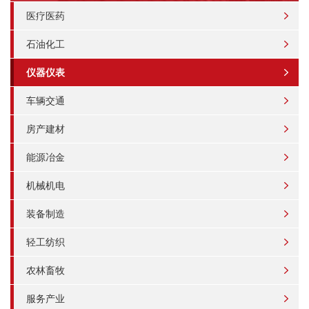
医疗医药
石油化工
仪器仪表
车辆交通
房产建材
能源冶金
机械机电
装备制造
轻工纺织
农林畜牧
服务产业