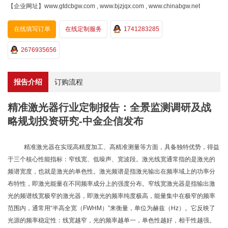
【企业网址】www.gtdcbgw.com , www.bjzjqx.com , www.chinabgw.net
在线填写订单
在线定制服务
1741283285
2676935656
报告介绍
订购流程
精准激光器行业定制报告：全景监测调研及战
略规划投资研究-中金企信发布
精准激光器在实现高精度加工、高精准测量等方面，具备独特优势，得益
于三个核心性能指标：窄线宽、低噪声、宽波段。激光线宽通常指的是激光的
频谱宽度，也就是激光的单色性。激光频谱是指激光输出在频率域上的功率分
布特性，即激光能量在不同频率成分上的强度分布。窄线宽激光器是指输出激
光的频谱线宽极窄的激光器，即激光的频率纯度极高，能量集中在极窄的频率
范围内，通常用
“半高全宽（FWHM）”来衡量，单位为赫兹（Hz）。它反映了
光源的频率稳定性：线宽越窄，光的频率越单一，单色性越好，相干性越强。