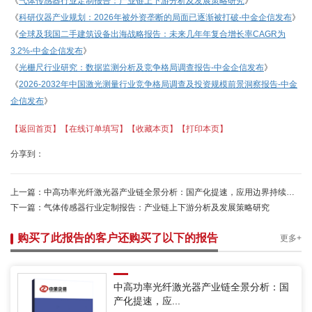
《
气体传感器行业定制报告：产业链上下游分析及发展策略研究
》
《
科研仪器产业规划：
2026年被外资垄断的局面已逐渐被打破-中金企信发布
》
《
全球及我国二手建筑设备出海战略报告：未来几年年复合增长率
CAGR为
3.2%-中金企信发布
》
《
光栅尺行业研究：数据监测分析及竞争格局调查报告
-中金企信发布
》
《
2026-2032年中国激光测量行业竞争格局调查及投资规模前景洞察报告-中金
企信发布
》
【返回首页】
【在线订单填写】
【收藏本页】
【打印本页】
分享到：
上一篇：
中高功率光纤激光器产业链全景分析：国产化提速，应用边界持续拓宽-中金企信发布
下一篇：
气体传感器行业定制报告：产业链上下游分析及发展策略研究
购买了此报告的客户还购买了以下的报告
更多+
中高功率光纤激光器产业链全景分析：国
产化提速，应...