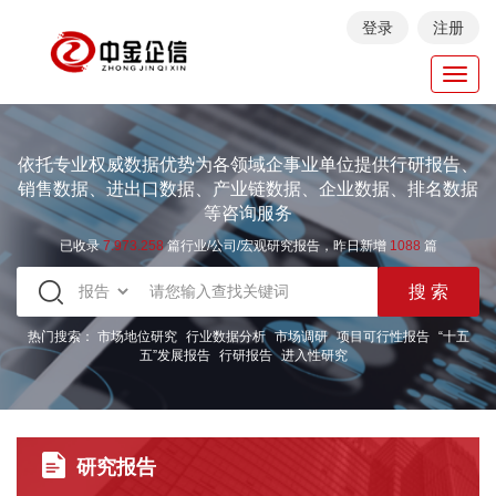
登录
注册
Toggl
navig
依托专业权威数据优势为各领域企事业单位提供行研报告、
销售数据、进出口数据、产业链数据、企业数据、排名数据
等咨询服务
已收录
7.973.258
篇行业/公司/宏观研究报告，昨日新增
1088
篇
热门搜索：
市场地位研究
行业数据分析
市场调研
项目可行性报告
“十五
五”发展报告
行研报告
进入性研究
研究报告