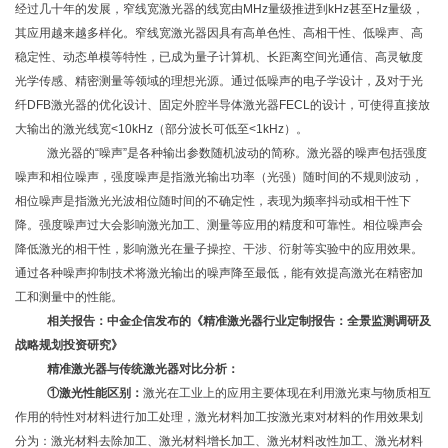
经过几十年的发展，窄线宽激光器的线宽由MHz量级推进到kHz甚至Hz量级，
其应用越来越多样化。窄线宽激光器因具有高单色性、高相干性、低噪声、高
稳定性、动态单模等特性，已成为量子计算机、长距离空间光通信、高灵敏度
光学传感、精密测量等领域的理想光源。通过低噪声的电子学设计，及对于光
纤DFB激光器的优化设计、固定外腔半导体激光器FECL的设计，可使得直接放
大输出的激光线宽<10kHz（部分波长可低至<1kHz）。
激光器的
“噪声”是各种输出参数随机波动的简称。激光器的噪声包括强度
噪声和相位噪声，强度噪声是指激光输出功率（光强）随时间的不规则波动，
相位噪声是指激光光波相位随时间的不确定性，表现为频率抖动或相干性下
降。强度噪声过大会影响激光加工、测量等应用的精度和可靠性。相位噪声会
降低激光的相干性，影响激光在量子操控、干涉、衍射等实验中的应用效果。
通过各种噪声抑制技术将激光输出的噪声降至最低，能有效提高激光在精密加
工和测量中的性能。
相关报告：中金企信发布的《
精准激光器
行业定制报告：全景监测调研及
战略规划投资研究
》
精准激光器与传统激光器对比分析：
①激光性能区别：
激光在工业上的应用主要体现在利用激光束与物质相互
作用的特性对材料进行加工处理，激光材料加工按激光束对材料的作用效果划
分为：激光材料去除加工、激光材料增长加工、激光材料改性加工、激光材料