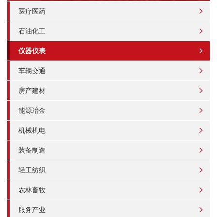
医疗医药
石油化工
仪器仪表
车辆交通
房产建材
能源冶金
机械机电
装备制造
轻工纺织
农林畜牧
服务产业