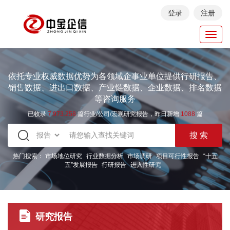
登录
注册
Toggl
navig
依托专业权威数据优势为各领域企事业单位提供行研报告、
销售数据、进出口数据、产业链数据、企业数据、排名数据
等咨询服务
已收录
7.973.258
篇行业/公司/宏观研究报告，昨日新增
1088
篇
热门搜索：
市场地位研究
行业数据分析
市场调研
项目可行性报告
“十五
五”发展报告
行研报告
进入性研究
研究报告