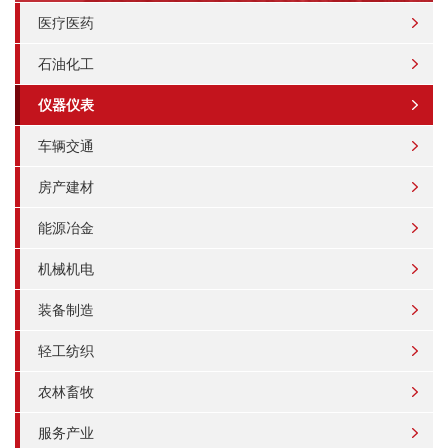
医疗医药
石油化工
仪器仪表
车辆交通
房产建材
能源冶金
机械机电
装备制造
轻工纺织
农林畜牧
服务产业