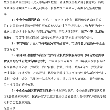
数据主要来自国家统计局及市场调研数据，企业数据主要来自于国家统计局规
模企业统计数据库及证券交易所等，价格数据主要来自于各类市场监测数据
库。
1）中金企信国际咨询
（全称：中金企信（北京）国际信息咨询有限公
司）为国家统计局涉外调查许可单位
&AAA企业信用认证机构，致力于“为企业
战略决策提供行业
市场占有率
认证
&证明、产品认证&证明、
国产化率（认证
&
报告）
、
项目可行性
&商业计划书专业解决方案”的专业咨询顾问机构。
2
）专精特新
“小巨人”&单项冠军市场占有率、市场排名认证服务
-中金企
信国际咨询。
3
）项目可行性报告
&商业计划书专业权威编制服务机构（符合发改委印
发项目可行性研究报告编制要求）
-中金企信国际咨询：集13年项目编制服务经
验为各类项目立项、投融资、商业合作、贷款、批地、并购&合作、投资决策、
产业规划、境外投资、战略规划、风险评估等提供项目可行性报告&商业计划书
编制、设计、规划、咨询等一站式解决方案。助力项目实施落地、提升项目单
位申报项目的通过效率。
4）中金企信国际咨询定制服务
-依托自建数据库、专业自建调研团队及官
方&各领域专家顾问、国内外官方及三方数据渠道资源等为各领域客户提供专属
定制类全套解决方案。
报告目录