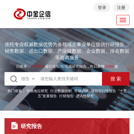
登录
注册
Toggl
navig
依托专业权威数据优势为各领域企事业单位提供行研报告、
销售数据、进出口数据、产业链数据、企业数据、排名数据
等咨询服务
已收录
7.973.258
篇行业/公司/宏观研究报告，昨日新增
1088
篇
热门搜索：
市场地位研究
行业数据分析
市场调研
项目可行性报告
“十五
五”发展报告
行研报告
进入性研究
研究报告