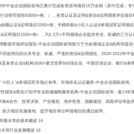
023年中金企信国际咨询已累计完成各类咨询项目15万余例（其中完成：专项
例。行业研究报告83000+例。），各类认证及证明&资信&信用调查评估项目
份额认证&证明项目3200+例，专精特新&小巨人认证&单项冠军证明项目2
&证明项目1500+例），为2.3万+不同领域企业提供专业、权威的三方
信用数据市场评估报告-中金企信国际咨询致力于为各领域企业&机构等提
不同使用目的出具专业、权威、严谨的资信&信用报告。2020-2022年
例，涉及各类企业&机构3000+家含世界500强企业、中国百强企业、银行
新“小巨人”&单项冠军市场占有率、市场排名认证服务-中金企信国际咨询。
行性报告&商业计划书专业权威编制服务机构-中金企信国际咨询：集13
并购&合作、投资决策、产业规划、境外投资、战略规划、风险评估等提
。助力项目实施落地、提升项目单位申报项目的通过效率。
车吸水管的基本概述 16
车吸水管行业发展概述 16