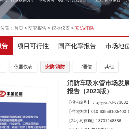
的位置：
首页
>
研究报告
>
仪器仪表
>
安防/消防
报告
项目可行性
国产化率报告
市场地
件
仪器仪表
安防/消防
IT/通信
其他
消防车吸水管市场发
报告（2023版）
【报告编号】： zj-yj-af/xf-673832
【咨询热线】010-63858100/400-1
【24小时咨询】13701248356