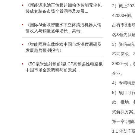
《新能源电池正负极超细粉体智能无尘包
2）截止2
装成套装备市场全景洞察及发展...
42000+
《国际AI全域智能水下立体清洁机器人销
占有率&市场
售收入与销量逐年增长，高端...
名&领先认证
3）资信&
《智能网联车载终端中国市场深度调研及
发展趋势预测报告》
不同需求、
3900+
《5G毫米波射频前端LCP高频柔性电路板
中国市场全景调研与前景展...
企业。
4）专精特
5）项目可
款、批地、
式解决方案
第一章 消防
1.1 消防