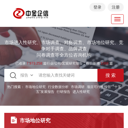
登录
注册
Toggl
navig
市场进入性研究、市场调查、对标调查、市场地位研究、竞
争对手调查、品牌调查
问卷调查等全方位咨询机构
已收录
7.973.258
篇行业/公司/宏观研究报告，昨日新增
1088
篇
热门搜索：
市场地位研究
行业数据分析
市场调研
项目可行性报告
“十五
五”发展报告
行研报告
进入性研究
市场地位研究