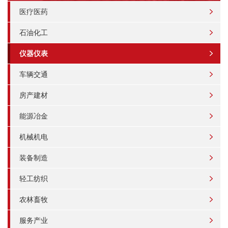
医疗医药
石油化工
仪器仪表
车辆交通
房产建材
能源冶金
机械机电
装备制造
轻工纺织
农林畜牧
服务产业