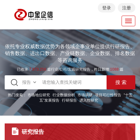
登录
注册
Toggl
navig
依托专业权威数据优势为各领域企事业单位提供行研报告、
销售数据、进出口数据、产业链数据、企业数据、排名数据
等咨询服务
已收录
7.973.258
篇行业/公司/宏观研究报告，昨日新增
1088
篇
热门搜索：
市场地位研究
行业数据分析
市场调研
项目可行性报告
“十五
五”发展报告
行研报告
进入性研究
研究报告