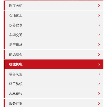
医疗医药
石油化工
仪器仪表
车辆交通
房产建材
能源冶金
机械机电
装备制造
轻工纺织
农林畜牧
服务产业