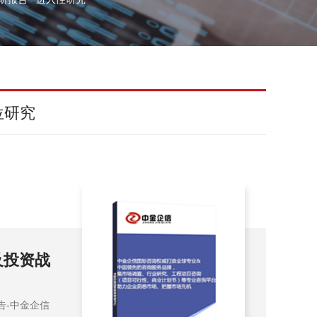
位研究
及投资战
20
告-
告-中金企信
202