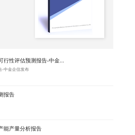
2025-
行性评估预测报告-中金...
告-中金企信发布
预测报告
区产能产量分析报告