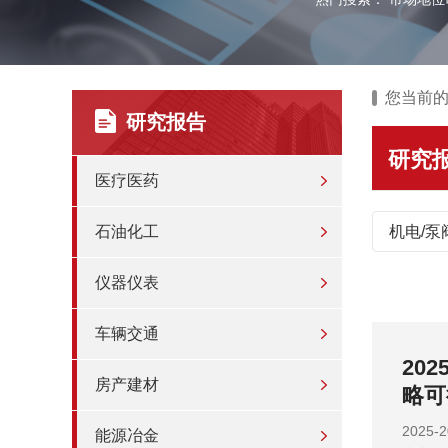
您当前
研究报告
研究
医疗医药
石油化工
机电/泵
仪器仪表
车辆交通
及竞争格
20
房产建材
略可
202
能源冶金