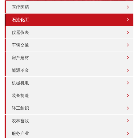
医疗医药
石油化工
仪器仪表
车辆交通
房产建材
能源冶金
机械机电
装备制造
轻工纺织
农林畜牧
服务产业