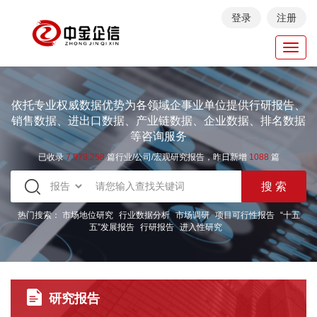
登录
注册
Toggl
navig
依托专业权威数据优势为各领域企事业单位提供行研报告、
销售数据、进出口数据、产业链数据、企业数据、排名数据
等咨询服务
已收录
7.973.258
篇行业/公司/宏观研究报告，昨日新增
1088
篇
热门搜索：
市场地位研究
行业数据分析
市场调研
项目可行性报告
“十五
五”发展报告
行研报告
进入性研究
研究报告