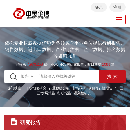
登录
注册
Toggl
navig
依托专业权威数据优势为各领域企事业单位提供行研报告、
销售数据、进出口数据、产业链数据、企业数据、排名数据
等咨询服务
已收录
7.973.258
篇行业/公司/宏观研究报告，昨日新增
1088
篇
热门搜索：
市场地位研究
行业数据分析
市场调研
项目可行性报告
“十五
五”发展报告
行研报告
进入性研究
研究报告