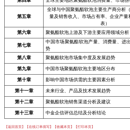
第四章
全球主要地区
聚氨酯软泡
消费量、市场份
全球与中国
聚氨酯软泡
主要生产商分析
第五章
量及销售收入、市场
占有率
、企业产量
表
）
第六章
聚氨酯软泡
上游及下游主要应用领域分析
中国市场
聚氨酯软泡
产量、消费量、进
第七章
势
第八章
聚氨酯软泡
市场集中度及发展趋势
第九章
中国市场聚氨酯软泡主要地区分布
第十章
影响中国市场供需的主要因素分析
第十一章
未来行业、产品及技术发展趋势
第十二章
聚氨酯软泡销售渠道分析及建议
第十三章
中金企信评估总结及分析结论
【返回首页】
【在线订单填写】
【收藏本页】
【打印本页】