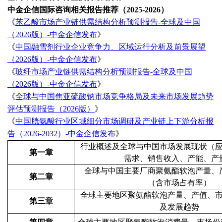
中金企信国际咨询相关报告推荐（
2025-2026）
《
苯乙酸市场产业链供需结构分析预测报告
-全球及中国
（2026版）-中金企信发布
》
《
中国融雪剂行业企业竞争力、区域运行分析及前景展望
（
2026版）-中金企信发布
》
《
玻纤市场产业链供需结构分析预测报告
-全球及中国
（2026版）-中金企信发布
》
《
全球与中国焦亚硫酸钠市场竞争格局及未来市场发展趋势
评估预测报告（
2026版）
》
《
中国胱氨酸行业区域细分市场调研及产业链上下游分析报
告（
2026-2032）-中金企信发布
》
行业概述及全球与中国市场发展现状
（
第一章
需求、销售收入、产能、产
全球与中国主要厂商
聚氨酯软泡
产量、
第二章
（
含市场占有率
）
全球主要地区
聚氨酯软泡
产量、产值、
第三章
及发展趋势