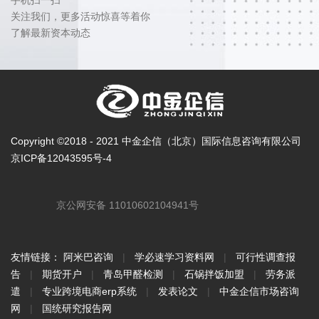
关注我们，更多活动惊喜等着你
了解最新资本动态
Copyright ©2018 - 2021 中金企信（北京）国际信息咨询有限公司
京ICP备12043595号-4
京公网安备 11010602104941号
友情链接：
阿米巴咨询
|
学必速学习资料网
|
可行性调查报
告
|
期货开户
|
青岛甲醛检测
|
石锅拌饭加盟
|
劳务派
遣
|
专业跨境电商erp系统
|
发表论文
|
中金企信市场咨询
网
|
国统研究报告网