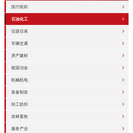
医疗医药
石油化工
仪器仪表
车辆交通
房产建材
能源冶金
机械机电
装备制造
轻工纺织
农林畜牧
服务产业