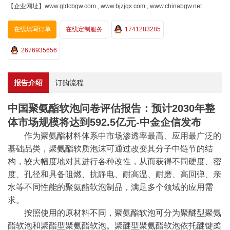
【企业网址】www.gtdcbgw.com , www.bjzjqx.com , www.chinabgw.net
在线填写订单
在线定制服务
1741283285
2676935656
报告介绍
订购流程
中国聚氨酯软泡问卷评估报告：预计2030年整
体市场规模将达到592.5亿元-中金企信发布
作为聚氨酯材料体系中市场渗透率最高、应用最广泛的
基础品类，聚氨酯软质泡沫可通过改变其分子中链节的结
构，较大幅度地对其进行各种改性，从而获得不同硬度、密
度、孔径和具备阻燃、抗静电、耐高温、耐磨、高回弹、亲
水等不同性能的聚氨酯软泡制品，满足多个领域的应用需
求。
按照使用的原材料不同，聚氨酯软泡可分为聚醚型聚氨
酯软泡和聚酯型聚氨酯软泡。聚醚型聚氨酯软泡依托醚键柔