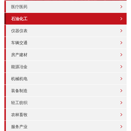
医疗医药
石油化工
仪器仪表
车辆交通
房产建材
能源冶金
机械机电
装备制造
轻工纺织
农林畜牧
服务产业