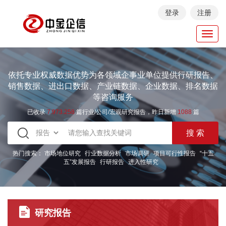
登录
注册
Toggl
navig
依托专业权威数据优势为各领域企事业单位提供行研报告、
销售数据、进出口数据、产业链数据、企业数据、排名数据
等咨询服务
已收录
7.973.258
篇行业/公司/宏观研究报告，昨日新增
1088
篇
热门搜索：
市场地位研究
行业数据分析
市场调研
项目可行性报告
“十五
五”发展报告
行研报告
进入性研究
研究报告