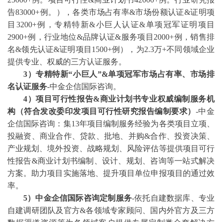
告83000+例。），各类市场占有率&市场份额认证&证明项
目3200+例，专精特新&小巨人认证&单项冠军证明项目
2900+例，行业地位&品牌认证&服务项目2000+例，销售排
名&领先认证&证明项目1500+例），为2.3万+不同领域企业
提供专业、权威的三方认证服务。
3
）专精特新
“小巨人”&单项冠军市场占有率、市场排
名认证服务
-中金企信国际咨询。
4
）项目可行性报告
&商业计划书专业权威编制服务机
构（符合发改委印发项目可行性研究报告编制要求）
-中金
企信国际咨询：集13年项目编制服务经验为各类项目立项、
投融资、商业合作、贷款、批地、并购&合作、投资决策、
产业规划、境外投资、战略规划、风险评估等提供项目可行
性报告&商业计划书编制、设计、规划、咨询等一站式解决
方案。助力项目实施落地、提升项目单位申报项目的通过效
率。
5）中金企信国际咨询定制服务
-依托自建数据库、专业
自建调研团队及官方&各领域专家顾问、国内外官方及三方