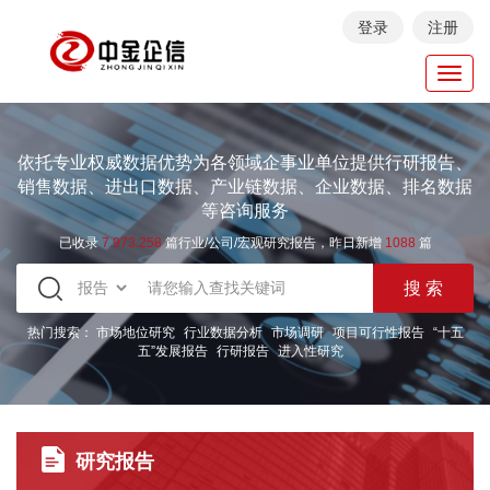
登录
注册
Toggl
navig
依托专业权威数据优势为各领域企事业单位提供行研报告、
销售数据、进出口数据、产业链数据、企业数据、排名数据
等咨询服务
已收录
7.973.258
篇行业/公司/宏观研究报告，昨日新增
1088
篇
热门搜索：
市场地位研究
行业数据分析
市场调研
项目可行性报告
“十五
五”发展报告
行研报告
进入性研究
研究报告