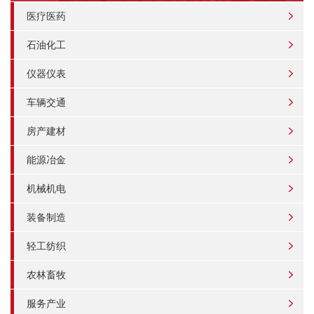
医疗医药
石油化工
仪器仪表
车辆交通
房产建材
能源冶金
机械机电
装备制造
轻工纺织
农林畜牧
服务产业