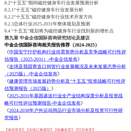
8
.2“
十五五
”期间
磁控健身车
行业发展预测分析
8
.2.1“
十五五
”
磁控健身车
行业发展分析
8
.2.2“
十五五
”
磁控健身车
行业技术开发方向
8
.2.3总体行业
2025-2031
年整体规划及预测
8
.4 “
十五五
”规划将为
磁控健身车
行业找到新的增长点
第
九
章
中金企信国际咨询
研究结论
及建议
中金企信国际咨询相关报告推荐（
2024-2025）
《
中国安宁疗护机构行业供需形势分析及竞争战略可行性评
估报告（
2025-2031）-中金企信发布
》
《
全球及我国胃造口饲管行业发展概况及未来发展态势分析
（
2025版）-中金企信发布
》
《
健康管理市场发展趋势分析及
“十五五”投资战略可行性评
估预测报告（2025版）
》
《
2025-2031年基因递送行业全产业结构深度分析及投资战
略可行性评估预测报告-中金企信发布
》
《
2024-2030年户外运动用品行业市场分析及投资可行性研
究报告
》
【返回首页】
【在线订单填写】
【收藏本页】
【打印本页】