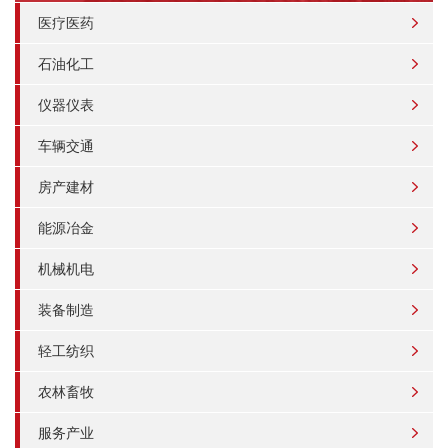
医疗医药
石油化工
仪器仪表
车辆交通
房产建材
能源冶金
机械机电
装备制造
轻工纺织
农林畜牧
服务产业