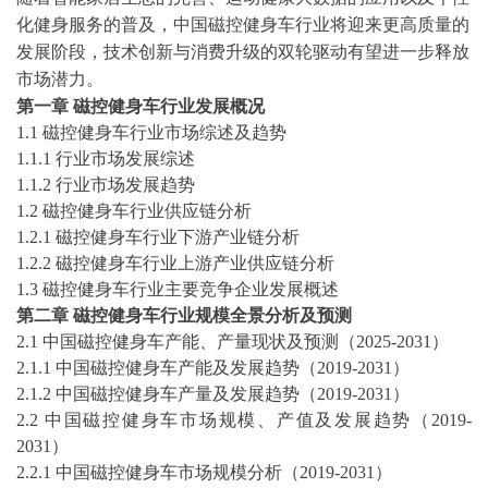
化健身服务的普及，中国磁控健身车行业将迎来更高质量的
发展阶段，技术创新与消费升级的双轮驱动有望进一步释放
市场潜力。
第一章
磁控健身车
行业发展概况
1.1
磁控健身车
行业市场综述及趋势
1.1.1 行业市场发展综述
1.1.2 行业市场发展趋势
1.2
磁控健身车
行业供应链分析
1.2.1
磁控健身车
行业下游产业链分析
1.2.2
磁控健身车
行业上游产业供应链分析
1.3
磁控健身车
行业主要竞争企业发展概述
第
二
章
磁控健身车
行业规模全景分析及预测
2
.1 中国
磁控健身车
产能、产量现状及预测（
20
25
-2031
）
2
.1.1 中国
磁控健身车
产能及发展趋势（
2019-2031
）
2
.1.2 中国
磁控健身车
产量及发展趋势（
2019-2031
）
2
.2 中国
磁控健身车
市场规模、产值及发展趋势（
2019-
2031
）
2
.2.1 中国
磁控健身车
市场规模分析（
2019-2031
）