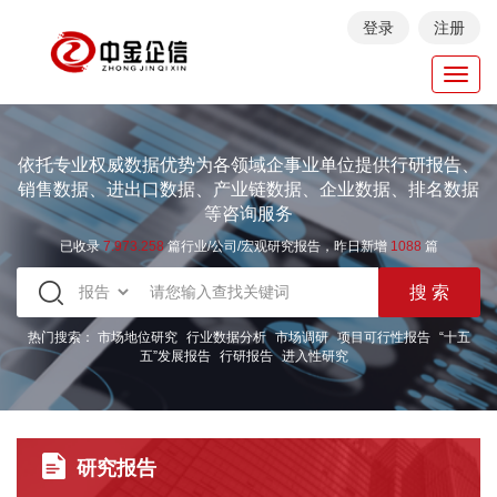
登录
注册
Toggl
navig
依托专业权威数据优势为各领域企事业单位提供行研报告、
销售数据、进出口数据、产业链数据、企业数据、排名数据
等咨询服务
已收录
7.973.258
篇行业/公司/宏观研究报告，昨日新增
1088
篇
热门搜索：
市场地位研究
行业数据分析
市场调研
项目可行性报告
“十五
五”发展报告
行研报告
进入性研究
研究报告