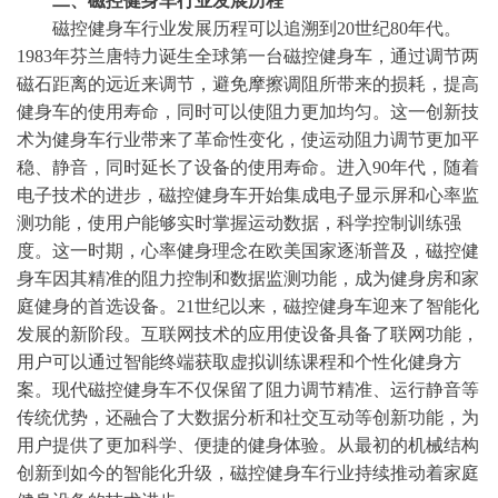
二、
磁控健身车行业发展历程
磁控健身车行业发展历程可以追溯到
20世纪80年代。
1983年芬兰唐特力诞生全球第一台磁控健身车，通过调节两
磁石距离的远近来调节，避免摩擦调阻所带来的损耗，提高
健身车的使用寿命，同时可以使阻力更加均匀。这一创新技
术为健身车行业带来了革命性变化，使运动阻力调节更加平
稳、静音，同时延长了设备的使用寿命。进入90年代，随着
电子技术的进步，磁控健身车开始集成电子显示屏和心率监
测功能，使用户能够实时掌握运动数据，科学控制训练强
度。这一时期，心率健身理念在欧美国家逐渐普及，磁控健
身车因其精准的阻力控制和数据监测功能，成为健身房和家
庭健身的首选设备。21世纪以来，磁控健身车迎来了智能化
发展的新阶段。互联网技术的应用使设备具备了联网功能，
用户可以通过智能终端获取虚拟训练课程和个性化健身方
案。现代磁控健身车不仅保留了阻力调节精准、运行静音等
传统优势，还融合了大数据分析和社交互动等创新功能，为
用户提供了更加科学、便捷的健身体验。从最初的机械结构
创新到如今的智能化升级，磁控健身车行业持续推动着家庭