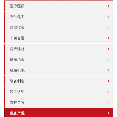
医疗医药
石油化工
仪器仪表
车辆交通
房产建材
能源冶金
机械机电
装备制造
轻工纺织
农林畜牧
服务产业