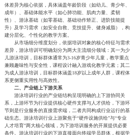
体差异为核心依据
，
具体涵盖年龄阶段（如幼儿、青少年、
成年）、基础体能水平（如心肺功能、肌肉力量、柔韧
性）、游泳基础（如零基础、基础动作矫正、进阶技能提
升）及学习需求（如安全自救、竞技提升、健身减脂），构
建分层化、个性化的教学方案。
从市场细分维度划分，依据培训对象的核心特征与需求
差异，游泳培训可明确划分为两大主流细分领域：其一为少
儿游泳培训，目标群体通常为
3-16岁青少年儿童，教学重点
兼顾趣味性与安全性，课程设计融入游戏化教学元素；其二
为成人游泳培训，目标群体涵盖18岁以上成年人群，课程体
系更侧重实用性与高效性。
二、产业链上下游关系
游泳培训行业的产业链结构呈现明确的上下游协同关
系，上游环节为行业提供核心硬件支撑与人才供给，下游环
节则是行业服务的直接需求端，二者共同构成行业运行的基
础生态。游泳培训行业上游聚焦于
“硬件设施供给”与“专业
人才培育”两大核心领域，为下游培训服务的开展提供必要
条件
。
游泳培训行业的下游直接面向终端学员群体，根据学