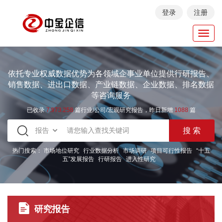
登录
注册
Toggl
navig
依托专业权威数据优势为各领域企事业单位提供行研报告、
销售数据、进出口数据、产业链数据、企业数据、排名数据
等咨询服务
已收录
7.973.258
篇行业/公司/宏观研究报告，昨日新增
1088
篇
热门搜索：
市场地位研究
行业数据分析
市场调研
项目可行性报告
“十五
五”发展报告
行研报告
进入性研究
研究报告