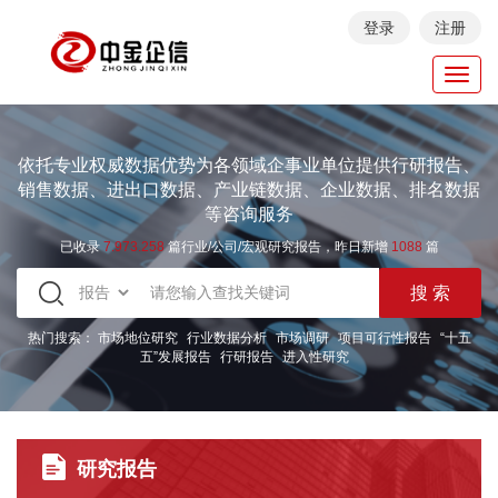
登录
注册
Toggl
navig
依托专业权威数据优势为各领域企事业单位提供行研报告、
销售数据、进出口数据、产业链数据、企业数据、排名数据
等咨询服务
已收录
7.973.258
篇行业/公司/宏观研究报告，昨日新增
1088
篇
热门搜索：
市场地位研究
行业数据分析
市场调研
项目可行性报告
“十五
五”发展报告
行研报告
进入性研究
研究报告