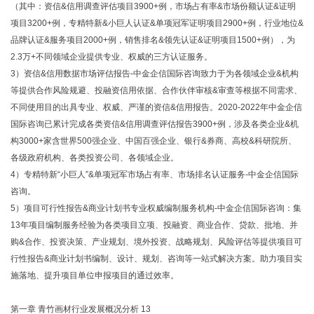
（其中：资信&信用调查评估项目3900+例，市场占有率&市场份额认证&证明
项目3200+例，专精特新&小巨人认证&单项冠军证明项目2900+例，行业地位&
品牌认证&服务项目2000+例，销售排名&领先认证&证明项目1500+例），为
2.3万+不同领域企业提供专业、权威的三方认证服务。
3）资信&信用数据市场评估报告-中金企信国际咨询致力于为各领域企业&机构
等提供合作风险规避、投融资信用依据、合作伙伴审核&审查等根据不同需求、
不同使用目的出具专业、权威、严谨的资信&信用报告。2020-2022年中金企信
国际咨询已累计完成各类资信&信用调查评估报告3900+例，涉及各类企业&机
构3000+家含世界500强企业、中国百强企业、银行&券商、高校&科研院所、
各级政府机构、各类投资公司、各领域企业。
4）专精特新“小巨人”&单项冠军市场占有率、市场排名认证服务-中金企信国际
咨询。
5）项目可行性报告&商业计划书专业权威编制服务机构-中金企信国际咨询：集
13年项目编制服务经验为各类项目立项、投融资、商业合作、贷款、批地、并
购&合作、投资决策、产业规划、境外投资、战略规划、风险评估等提供项目可
行性报告&商业计划书编制、设计、规划、咨询等一站式解决方案。助力项目实
施落地、提升项目单位申报项目的通过效率。
第一章 青竹画材行业发展概况分析 13