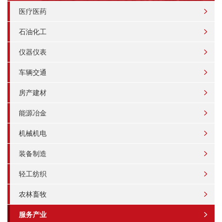
医疗医药
石油化工
仪器仪表
车辆交通
房产建材
能源冶金
机械机电
装备制造
轻工纺织
农林畜牧
服务产业