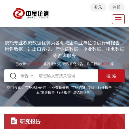
登录
注册
Toggl
navig
依托专业权威数据优势为各领域企事业单位提供行研报告、
销售数据、进出口数据、产业链数据、企业数据、排名数据
等咨询服务
已收录
7.973.258
篇行业/公司/宏观研究报告，昨日新增
1088
篇
热门搜索：
市场地位研究
行业数据分析
市场调研
项目可行性报告
“十五
五”发展报告
行研报告
进入性研究
研究报告