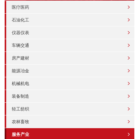
医疗医药
石油化工
仪器仪表
车辆交通
房产建材
能源冶金
机械机电
装备制造
轻工纺织
农林畜牧
服务产业