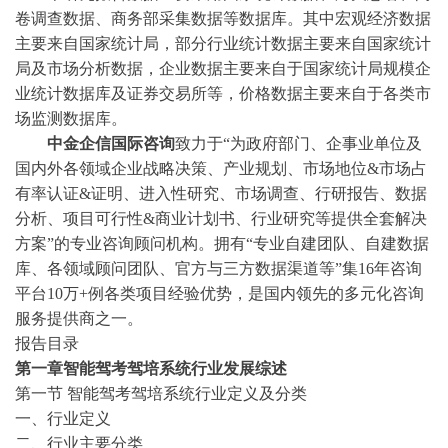
卷调查数据、商务部采集数据等数据库。其中宏观经济数据
主要来自国家统计局，部分行业统计数据主要来自国家统计
局及市场分析数据，企业数据主要来自于国家统计局规模企
业统计数据库及证券交易所等，价格数据主要来自于各类市
场监测数据库。
中金企信国际咨询
致力于
“为政府部门
、
企事业单位
及
国内外各领域企业
战略决策、产业规划、市场地位
&市场占
有率认证&证明、进入性研究、市场调查、行研报告、数据
分析、项目可行性&商业计划书、行业研究等提供全套解决
方案”的专业咨询顾问机构。拥有“
专业自建团队
、
自建数据
库
、
各领域顾问团队
、
官方与三方数据渠道等
”
集
16年咨询
平台10万+例各类项目经验优势，
是国内领先的多元化咨询
服务提供商之一。
报告目录
第一章智能驾考驾培系统行业发展综述
第一节
智能驾考驾培系统行业定义及分类
一、行业定义
二、行业主要分类