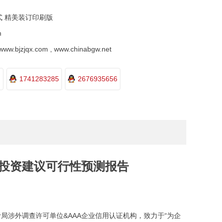
式 精美装订印刷版
m
.bjzjqx.com , www.chinabgw.net
1741283285
2676935656
析及投资建议可行性预测报告
局涉外调查许可单位&AAA企业信用认证机构，致力于“为企