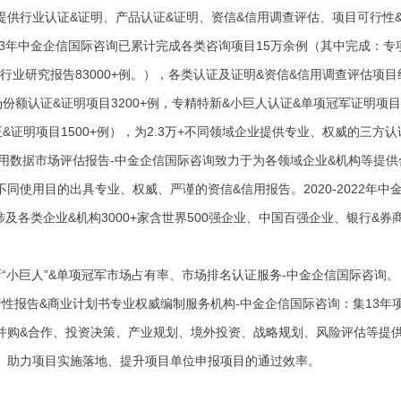
提供行业认证&证明、产品认证&证明、资信&信用调查评估、项目可行性
023年中金企信国际咨询已累计完成各类咨询项目15万余例（其中完成：专项
例。行业研究报告83000+例。），各类认证及证明&资信&信用调查评估项目
份额认证&证明项目3200+例，专精特新&小巨人认证&单项冠军证明项目2
&证明项目1500+例），为2.3万+不同领域企业提供专业、权威的三方
信用数据市场评估报告-中金企信国际咨询致力于为各领域企业&机构等提
不同使用目的出具专业、权威、严谨的资信&信用报告。2020-2022年
例，涉及各类企业&机构3000+家含世界500强企业、中国百强企业、银行
新“小巨人”&单项冠军市场占有率、市场排名认证服务-中金企信国际咨询。
行性报告&商业计划书专业权威编制服务机构-中金企信国际咨询：集13
并购&合作、投资决策、产业规划、境外投资、战略规划、风险评估等提
。助力项目实施落地、提升项目单位申报项目的通过效率。