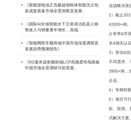
《新能源电池正负极超细粉体智能无尘包
业战略决策
装成套装备市场全景洞察及发展...
2）截止2
《国际AI全域智能水下立体清洁机器人销
42000+
售收入与销量逐年增长，高端...
占有率&市场
名&领先认证
《智能网联车载终端中国市场深度调研及
发展趋势预测报告》
3）资信&
不同需求、
《5G毫米波射频前端LCP高频柔性电路板
中国市场全景调研与前景展...
3900+
企业。
4）专精特
5）项目可
款、批地、
式解决方案