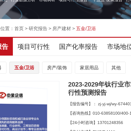
的位置：
首页
>
研究报告
>
房产建材
>
五金/卫浴
报告
项目可行性
国产化率报告
市场地
料
五金/卫浴
房产/装饰
家居用品
其他
2023-2029年钛
行性预测报告
【报告编号】： zj-yj-wj/wy-67440
【咨询热线】010-63858100/400-1
【24小时咨询】13701248356