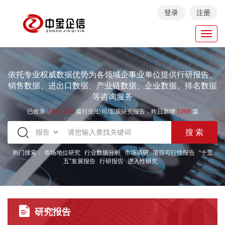
登录
注册
Toggl
navig
依托专业权威数据优势为各领域企事业单位提供行研报告、
销售数据、进出口数据、产业链数据、企业数据、排名数据
等咨询服务
已收录
7.973.258
篇行业/公司/宏观研究报告，昨日新增
1088
篇
热门搜索：
市场地位研究
行业数据分析
市场调研
项目可行性报告
“十五
五”发展报告
行研报告
进入性研究
研究报告