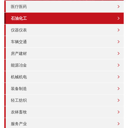
医疗医药
石油化工
仪器仪表
车辆交通
房产建材
能源冶金
机械机电
装备制造
轻工纺织
农林畜牧
服务产业