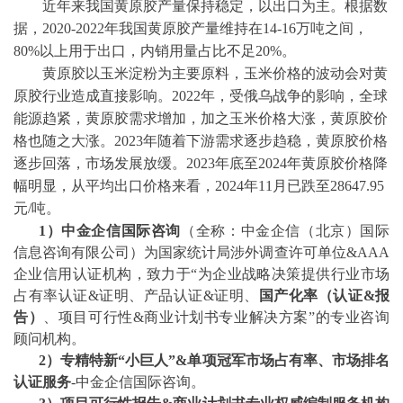
近年来我国黄原胶产量保持稳定，以出口为主。根据数
据，
2020-2022年我国黄原胶产量维持在14-16万吨之间，
80%以上用于出口，内销用量占比不足20%。
黄原胶以玉米淀粉为主要原料，玉米价格的波动会对黄
原胶行业造成直接影响。
2022年，受俄乌战争的影响，全球
能源趋紧，黄原胶需求增加，加之玉米价格大涨，黄原胶价
格也随之大涨。2023年随着下游需求逐步趋稳，黄原胶价格
逐步回落，市场发展放缓。2023年底至2024年黄原胶价格降
幅明显，从平均出口价格来看，2024年11月已跌至28647.95
元/吨。
1）中金企信国际咨询
（全称：中金企信（北京）国际
信息咨询有限公司）为国家统计局涉外调查许可单位
&AAA
企业信用认证机构，致力于“为企业战略决策提供行业
市场
占有率
认证
&证明、产品认证&证明、
国产化率（认证
&报
告）
、
项目可行性
&商业计划书专业解决方案”的专业咨询
顾问机构。
2
）专精特新
“小巨人”&单项冠军市场占有率、市场排名
认证服务
-中金企信国际咨询。