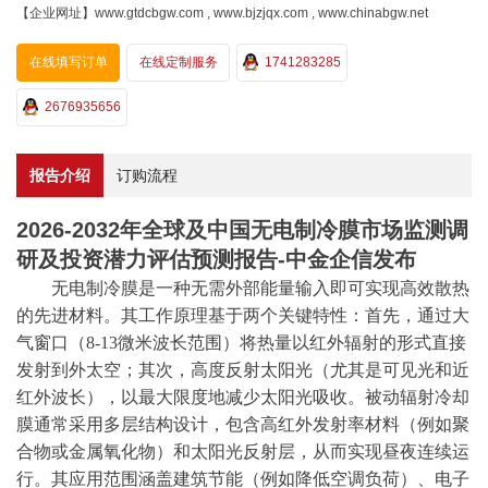
【企业网址】www.gtdcbgw.com , www.bjzjqx.com , www.chinabgw.net
在线填写订单
在线定制服务
1741283285
2676935656
报告介绍
订购流程
2026-2032年全球及中国无电制冷膜市场监测调
研及投资潜力评估预测报告-中金企信发布
无电制冷膜是一种无需外部能量输入即可实现高效散热
的先进材料。其工作原理基于两个关键特性：首先，通过大
气窗口（
8-13微米波长范围）将热量以红外辐射的形式直接
发射到外太空；其次，高度反射太阳光（尤其是可见光和近
红外波长），以最大限度地减少太阳光吸收。被动辐射冷却
膜通常采用多层结构设计，包含高红外发射率材料（例如聚
合物或金属氧化物）和太阳光反射层，从而实现昼夜连续运
行。其应用范围涵盖建筑节能（例如降低空调负荷）、电子