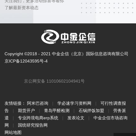
关注我们，更多活动惊喜等着你
了解最新资本动态
Copyright ©2018 - 2021 中金企信（北京）国际信息咨询有限公司
京ICP备12043595号-4
京公网安备 11010602104941号
友情链接：
阿米巴咨询
|
学必速学习资料网
|
可行性调查报
告
|
期货开户
|
青岛甲醛检测
|
石锅拌饭加盟
|
劳务派
遣
|
专业跨境电商erp系统
|
发表论文
|
中金企信市场咨询
网
|
国统研究报告网
网站地图