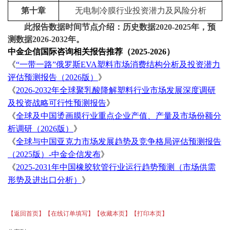
第十章
无电制冷膜行业投资潜力及风险分析
此报告数据时间节点介绍：历史数据
2020-2025
年，预
测数据
2026-2032年。
中金企信国际咨询相关报告推荐（
2025-2026）
《
“一带一路”俄罗斯EVA塑料市场消费结构分析及投资潜力
评估预测报告（2026版）
》
《
2026-2032年全球聚乳酸降解塑料行业市场发展深度调研
及投资战略可行性预测报告
》
《
全球及中国烫画膜行业重点企业产值、产量及市场份额分
析调研（
2026版）
》
《
全球与中国亚克力市场发展趋势及竞争格局评估预测报告
（
2025版）-中金企信发布
》
《
2025-2031年中国橡胶软管行业运行趋势预测（市场供需
形势及进出口分析）
》
【返回首页】
【在线订单填写】
【收藏本页】
【打印本页】