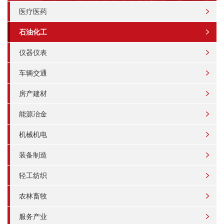
医疗医药
石油化工
仪器仪表
车辆交通
房产建材
能源冶金
机械机电
装备制造
轻工纺织
农林畜牧
服务产业