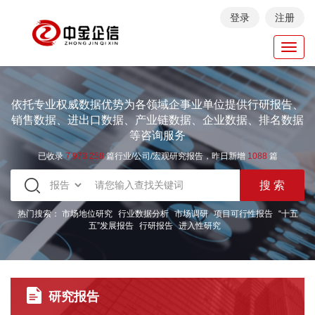
登录
注册
Toggl
navig
依托专业权威数据优势为各领域企事业单位提供行研报告、
销售数据、进出口数据、产业链数据、企业数据、排名数据
等咨询服务
已收录
7.973.258
篇行业/公司/宏观研究报告，昨日新增
1088
篇
热门搜索：
市场地位研究
行业数据分析
市场调研
项目可行性报告
“十五
五”发展报告
行研报告
进入性研究
研究报告