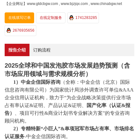
【企业网址】www.gtdcbgw.com , www.bjzjqx.com , www.chinabgw.net
在线填写订单
在线定制服务
1741283285
2676935656
报告介绍
订购流程
2025全球和中国发泡胶市场发展趋势预测（含
市场应用领域与需求规模分析）
1）中金企信国际咨询
（全称：中金企信（北京）国际
信息咨询有限公司）为国家统计局涉外调查许可单位
&AAA
企业信用认证机构，致力于“为企业战略决策提供行业
市场
占有率
认证
&证明、产品认证&证明、
国产化率（认证
&报
告）
、
项目可行性
&商业计划书专业解决方案”的专业咨询
顾问机构。
2
）专精特新
“小巨人”&单项冠军市场占有率、市场排名
认证服务
-中金企信国际咨询。