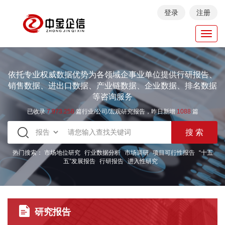
登录
注册
Toggl
navig
依托专业权威数据优势为各领域企事业单位提供行研报告、
销售数据、进出口数据、产业链数据、企业数据、排名数据
等咨询服务
已收录
7.973.258
篇行业/公司/宏观研究报告，昨日新增
1088
篇
热门搜索：
市场地位研究
行业数据分析
市场调研
项目可行性报告
“十五
五”发展报告
行研报告
进入性研究
研究报告