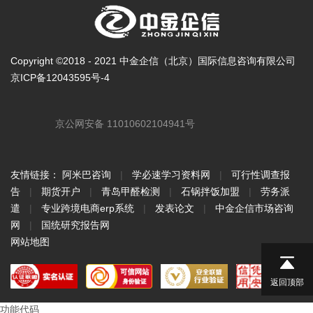
Copyright ©2018 - 2021 中金企信（北京）国际信息咨询有限公司
京ICP备12043595号-4
京公网安备 11010602104941号
友情链接：
阿米巴咨询
|
学必速学习资料网
|
可行性调查报
告
|
期货开户
|
青岛甲醛检测
|
石锅拌饭加盟
|
劳务派
遣
|
专业跨境电商erp系统
|
发表论文
|
中金企信市场咨询
网
|
国统研究报告网
网站地图
返回顶部
功能代码