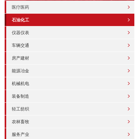
医疗医药
石油化工
仪器仪表
车辆交通
房产建材
能源冶金
机械机电
装备制造
轻工纺织
农林畜牧
服务产业