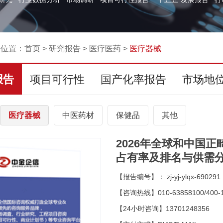
的位置：
首页
>
研究报告
>
医疗医药
>
医疗器械
报告
项目可行性
国产化率报告
市场地
医疗器械
中医药材
保健品
其他
2026年全球和中国
占有率及排名与供需
【报告编号】： zj-yj-ylqx-690291
【咨询热线】010-63858100/400-1
【24小时咨询】13701248356