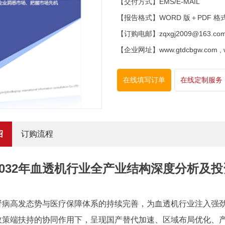
【交付方式】EMS/E-MAIL
【报告格式】WORD 版＋PDF 格
【订购电邮】zqxgj2009@163.co
【企业网址】www.gtdcbgw.com , www
在线填写订单
在线定制服务
绍
订购流程
6-2032年血透机行业全产业结构深度分析
肾病高发态势与医疗保障体系的持续完善，为血透机行业注入强
政策端扶持的协同作用下，呈现国产替代加速、区域布局优化、