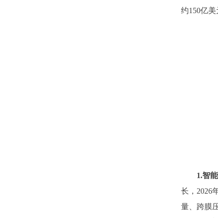
约150亿
1.智
长，202
量、跨膜