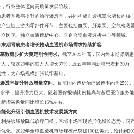
长，行业整体迈向高质量发展阶段。
的患者基数与提升的治疗渗透率，共同构成血透机需求增长的核
业产业链上游为零部件环节，主要包括血泵、肝素泵、空气检测
公立医院、独立血液透析中心、医企合资血液透析中心等领域。
终末期肾病患者增长推动血透机市场需求持续扩容
患者基数稳步扩大奠定刚性需求。
截至
2025年底，国内终末期肾病
万人，较2020年的62万人增长37%，近五年年均新增患者超3
刚性，为市场规模扩张筑牢基础。
透析渗透率提升释放增量空间。
目前国内透析治疗渗透率约为
25%
的水平，提升潜力巨大。随着医保报销比例提高与基层医疗服务能力
新增采购量同比增长15%左右。
智能化升级引领血透机技术发展新方向
红利持续释放降低诊疗门槛，区域市场呈现差异化增长态势，国
断优化。
2022年全球血透机市场规模已突破100亿美元，预计到2