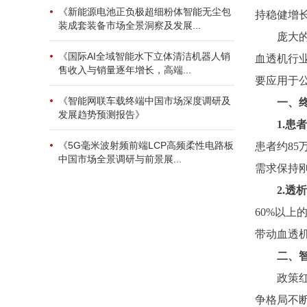
《新能源电池正负极超细粉体智能无尘包
持稳健增
装成套装备市场全景洞察及发展...
庞大
《国际AI全域智能水下立体清洁机器人销
血透机行
售收入与销量逐年增长，高端...
要应用于
《智能网联车载终端中国市场深度调研及
一、
发展趋势预测报告》
1.
《5G毫米波射频前端LCP高频柔性电路板
患者约85
中国市场全景调研与前景展...
需求保持
2.
60%以上
带动血透机
二、
政策
争格局不