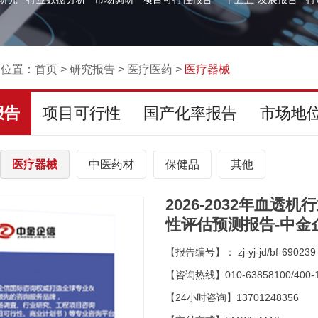
的位置：
首页
>
研究报告
>
医疗医药
>
医疗器械
报告
项目可行性
国产化率报告
市场地
医疗器械
中医药材
保健品
其他
2026-2032年血
性评估预测报告-中金
【报告编号】： zj-yj-jd/bf-690239
【咨询热线】010-63858100/400-1
【24小时咨询】13701248356