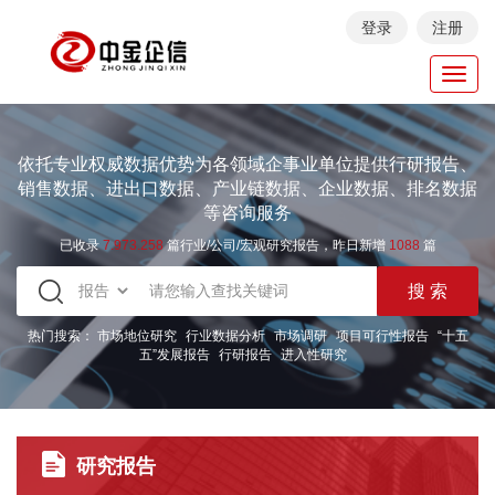
登录
注册
Toggl
navig
依托专业权威数据优势为各领域企事业单位提供行研报告、
销售数据、进出口数据、产业链数据、企业数据、排名数据
等咨询服务
已收录
7.973.258
篇行业/公司/宏观研究报告，昨日新增
1088
篇
热门搜索：
市场地位研究
行业数据分析
市场调研
项目可行性报告
“十五
五”发展报告
行研报告
进入性研究
研究报告