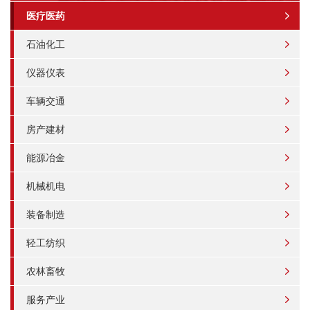
医疗医药
石油化工
仪器仪表
车辆交通
房产建材
能源冶金
机械机电
装备制造
轻工纺织
农林畜牧
服务产业