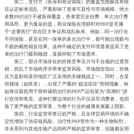
第二，支付方（医保和商业保险）的覆盖范围极其有限
且认定标准混乱，严重影响了患者可及性与市场规模。绝大
多数
PRP治疗不被医保覆盖，患者需完全自费，单次治疗费
用高昂。更为复杂的是，商业保险在理赔时对PRP是否属
于“必要医疗”存在巨大争议和混乱标准。例如，同一治疗在
不同保险，甚至在同一保单的多次治疗中，都可能出现赔与
不赔的截然相反结果。这种不确定的支付环境显著提高了患
者的治疗门槛和顾虑，直接抑制了市场需求。
第三，部分市场存在的价格竞争压力与不合规的过度营
销，扰乱了市场秩序并带来监管风险。市场报告指出，价格
压力是影响某些地区广泛采用的关键挑战之一。同时，在某
些领域（如医美），出现了严重的
“超适应症”营销现象，例
如将仅获批用于骨科辅助治疗的PRP产品包装为“高潮针”进
行宣传和售卖。这种打擦边球的行为不仅误导消费者，也招
致了更严格的监管审查，为整个行业的健康发展蒙上阴影。
第四，行业监管审查日趋严格，且全球贸易环境的不确
定性增加了供应链风险。治疗性
PRP管作为一种生物制剂，
并未受到与其他生物产品同样严格的监管审查，但随着应用