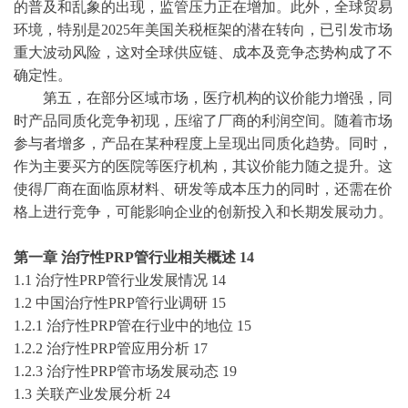
的普及和乱象的出现，监管压力正在增加。此外，全球贸易
环境，特别是2025年美国关税框架的潜在转向，已引发市场
重大波动风险，这对全球供应链、成本及竞争态势构成了不
确定性。
第五，在部分区域市场，医疗机构的议价能力增强，同
时产品同质化竞争初现，压缩了厂商的利润空间。随着市场
参与者增多，产品在某种程度上呈现出同质化趋势。同时，
作为主要买方的医院等医疗机构，其议价能力随之提升。这
使得厂商在面临原材料、研发等成本压力的同时，还需在价
格上进行竞争，可能影响企业的创新投入和长期发展动力。
第一章
治疗性
PRP管
行业相关概述
14
1.1
治疗性
PRP管
行业发展情况
14
1.2 中国
治疗性
PRP管
行业调研
15
1.2.1
治疗性
PRP管
在行业中的地位
15
1.2.2
治疗性
PRP管
应用分析
17
1.2.3
治疗性
PRP管
市场发展动态
19
1.3 关联产业发展分析
24