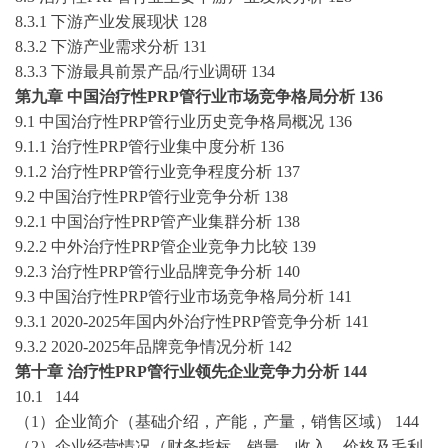
8.3.1 下游产业发展现状
128
8.3.2 下游产业需求分析
131
8.3.3 下游最具前景产品/行业调研
134
第九章
中国
治疗性
PRP管
行业市场竞争格局分析
136
9.1 中国
治疗性
PRP管
行业历史竞争格局概况
136
9.1.1
治疗性
PRP管
行业集中度分析
136
9.1.2
治疗性
PRP管
行业竞争程度分析
137
9.2 中国
治疗性
PRP管
行业竞争分析
138
9.2.1 中国
治疗性
PRP管
产业集群分析
138
9.2.2 中外
治疗性
PRP管
企业竞争力比较
139
9.2.3
治疗性
PRP管
行业品牌竞争分析
140
9.3 中国
治疗性
PRP管
行业市场竞争格局分析
141
9.3.1
2020-2025
年国内外
治疗性
PRP管
竞争分析
141
9.3.2
2020-2025
年品牌竞争情况分析
142
第十章
治疗性
PRP管
行业领先企业竞争力分析
144
10.1
144
（
1）企业简介（基础介绍，产能，产量，销售区域）
144
（
2）企业经营情况
（
财务指标、
销量、收入、价格及毛利