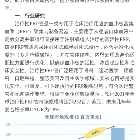
案。助力项目实施落地、提升项目单位申报项目的通过效
率。
一、行业研究
治疗性
PRP管
是一类专用于临床治疗用途的血小板富集
血浆（
PRP）采集与制备容器，主要用于从患者自体血液中
高效分离并获得可直接用于注射或植入治疗的高活性PRP。
该类PRP管通常采用封闭式或半封闭式设计，内含标准化抗
凝剂（多为柠檬酸钠），并在管体结构、内壁处理及离心适
配性方面进行优化，以确保血小板的活性、浓度稳定性和临
床安全性。治疗性PRP管广泛应用于骨科、运动医学、疼痛
科、口腔种植、整形美容及再生医学领域，其核心目标是实
现安全、可重复、可临床执行的PRP制备过程，符合医疗监
管和无菌操作要求。根据
中金企信数据
显示，预计
2031年全
球治疗性PRP管市场规模将达到232百万美元，未来几年年
复合增长率CAGR为2.8%。