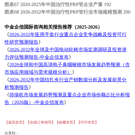
图表
67
2020-2025
年中国
治疗性
PRP管
企业产量
192
图表
68
2026-2032
年中国
治疗性
PRP管
行业市场规模预测
200
中金企信国际咨询相关报告推荐（
2025-2026）
《
2026-2032年医用手套行业重点企业竞争战略及投资可行
性研究预测报告
》
《
2026-2032年全球及中国电动轮椅市场监测调研及投资潜
力评估预测报告-中金企信发布
》
《
2026全球和中国高清电子鼻咽喉镜市场发展趋势预测（含
市场应用领域与需求规模分析）
》
《
2026-2032年中国结扎夹行业产销数据分析及发展前景分
析预测报告
》
《
排痰机市场发展趋势预测及重点企业市场份额占比分析报
告（
2026版）-中金企信发布
》
【返回首页】
【在线订单填写】
【收藏本页】
【打印本页】
分享到：