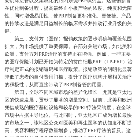
凝剂涂层管以及集成化的封闭系统
PRP试剂盒。这些创新旨
在优化制备过程，提高最终血小板产物的浓度、纯度和无菌
性，同时增强易用性，使PRP制备更标准化、更便捷。产品
的持续改进是满足日益增长的临床需求并推动行业升级的关
键。
第三，支付方（医保）报销政策的逐步明确与覆盖范围
扩大，为市场提供了重要保障。在部分关键市场，如北美和
欧洲，支付方对
PRP治疗的支持正在增强。例如，一些主要
的医疗保险计划已开始为特定的贫白细胞PRP（LP-PRP）治
疗制定正式的报销编码和医疗政策。报销政策的明朗化显著
降低了患者的自付费用门槛，提升了医疗机构开展相关治疗
的积极性，从而直接带动了PRP制备管的用量。
第四，全球不同区域市场的差异化增长，尤其是亚太地
区的快速发展，贡献了显著的增量空间。目前，北美和欧洲
凭借成熟的医疗基础设施和较早的
PRP疗法采纳度，在全球
市场中占据主导地位。与此同时，亚太地区正成为增长最快
的市场之一，该地区公众对医美和再生医学的认知度不断提
高，美容和医疗程序数量增多，推动了PRP疗法的普及。这