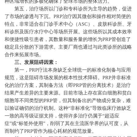
种区域增长的多极化确保了全球市场的整体活力。
第五，治疗场所以门诊和专科诊所为主导的趋势，促进
了市场的渗透与下沉。
PRP治疗因其微创和操作相对简便的
特点，非常适合在门诊手术中心（ASC）、皮肤科诊所、牙
科诊所及医疗水疗中心等场所开展。这些场所以其成本效率
和便捷性吸引患者，其数量和服务量的增长为PRP管创造了
稳定且分散的下游需求。主要厂商也通过与此类诊所的战略
合作来拓展市场。
三、
发展阻碍因素：
第一，
PRP疗法本身缺乏全球统一的标准化制备与应用
规范，这是阻碍市场发展的根本性技术障碍。PRP并非标准
化的治疗方案，其制备方法（即PRP管的分离技术）是治疗
结果产生差异的主要来源。目前市场上存在富白细胞和贫白
细胞等不同类型的PRP管，但其制备出的产物成分复杂，难
以验证确切的治疗机制。这种“非标准化”导致临床疗效缺乏
一致的高等级证据支持，使得许多治疗仍属于“超适应
症”或“标签外使用”，削弱了其在主流医学界的认可度，从
而制约了PRP管作为核心耗材的规范放量。