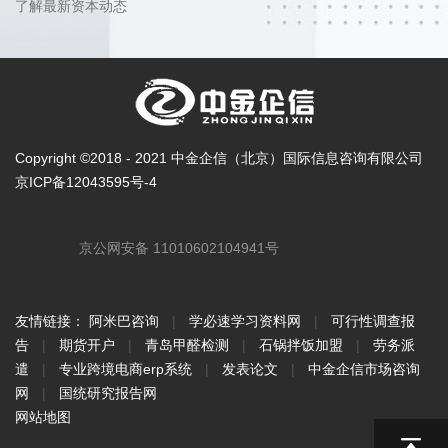
了解最新资本动态
Copyright ©2018 - 2021 中金企信（北京）国际信息咨询有限公司
京ICP备12043595号-4
京公网安备 11010602104941号
友情链接：
阿米巴咨询
|
学必速学习资料网
|
可行性调查报
告
|
期货开户
|
青岛甲醛检测
|
石锅拌饭加盟
|
劳务派
遣
|
专业跨境电商erp系统
|
发表论文
|
中金企信市场咨询
网
|
国统研究报告网
网站地图