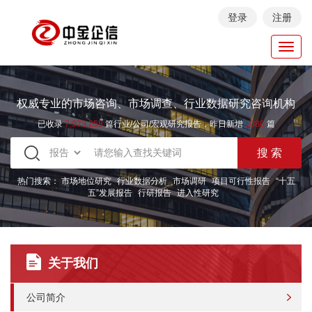
登录
注册
Toggl
navig
权威专业的市场咨询、市场调查、行业数据研究咨询机构
已收录
7.973.258
篇行业/公司/宏观研究报告，昨日新增
1088
篇
热门搜索：
市场地位研究
行业数据分析
市场调研
项目可行性报告
“十五
五”发展报告
行研报告
进入性研究
关于我们
公司简介