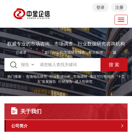
登录
注册
Toggl
navig
权威专业的市场咨询、市场调查、行业数据研究咨询机构
已收录
7.973.258
篇行业/公司/宏观研究报告，昨日新增
1088
篇
热门搜索：
市场地位研究
行业数据分析
市场调研
项目可行性报告
“十五
五”发展报告
行研报告
进入性研究
关于我们
公司简介