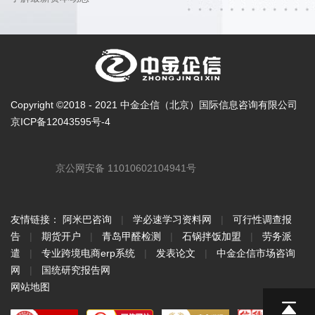
Copyright ©2018 - 2021 中金企信（北京）国际信息咨询有限公司
京ICP备12043595号-4
京公网安备 11010602104941号
友情链接：
阿米巴咨询
|
学必速学习资料网
|
可行性调查报
告
|
期货开户
|
青岛甲醛检测
|
石锅拌饭加盟
|
劳务派
遣
|
专业跨境电商erp系统
|
发表论文
|
中金企信市场咨询
网
|
国统研究报告网
网站地图