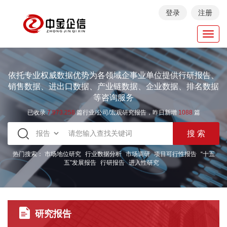
登录
注册
Toggl
navig
依托专业权威数据优势为各领域企事业单位提供行研报告、
销售数据、进出口数据、产业链数据、企业数据、排名数据
等咨询服务
已收录
7.973.258
篇行业/公司/宏观研究报告，昨日新增
1088
篇
热门搜索：
市场地位研究
行业数据分析
市场调研
项目可行性报告
“十五
五”发展报告
行研报告
进入性研究
研究报告