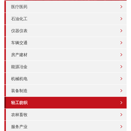
医疗医药
石油化工
仪器仪表
车辆交通
房产建材
能源冶金
机械机电
装备制造
轻工纺织
农林畜牧
服务产业