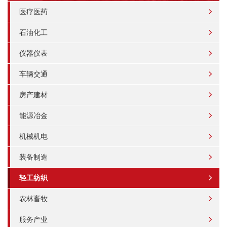
医疗医药
石油化工
仪器仪表
车辆交通
房产建材
能源冶金
机械机电
装备制造
轻工纺织
农林畜牧
服务产业