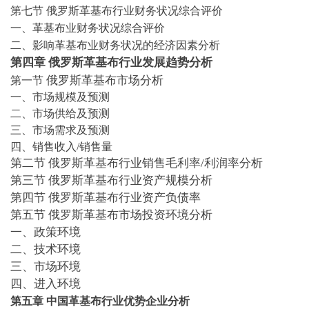
第七节
俄罗斯革基布行业财务状况综合评价
一、革基布业财务状况综合评价
二、影响革基布业财务状况的经济因素分析
第四章
俄罗斯
革基布行业发展趋势分析
俄罗斯
革基布市场分析
第一节
一、市场规模及预测
二、市场供给及预测
三、市场需求及预测
四、销售收入
/销售量
第
二
节
俄罗斯
革基布行业
销售毛利率
/利润率
分析
第三节
俄罗斯
革基布行业
资产
规模分析
第四节
俄罗斯
革基布行业
资产负债率
第五节
俄罗斯
革基布市场投资环境分析
一、政策环境
二、技术环境
三、市场环境
四、进入环境
第
五
章
中国
革基布行业
优势企业分析