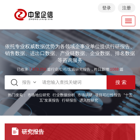
登录
注册
Toggl
navig
依托专业权威数据优势为各领域企事业单位提供行研报告、
销售数据、进出口数据、产业链数据、企业数据、排名数据
等咨询服务
已收录
7.973.258
篇行业/公司/宏观研究报告，昨日新增
1088
篇
热门搜索：
市场地位研究
行业数据分析
市场调研
项目可行性报告
“十五
五”发展报告
行研报告
进入性研究
研究报告