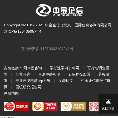
Copyright ©2018 - 2021 中金企信（北京）国际信息咨询有限公司
京ICP备12043595号-4
京公网安备 11010602104941号
友情链接：
阿米巴咨询
|
学必速学习资料网
|
可行性调查报
告
|
期货开户
|
青岛甲醛检测
|
石锅拌饭加盟
|
劳务派
遣
|
专业跨境电商erp系统
|
发表论文
|
中金企信市场咨询
网
|
国统研究报告网
网站地图
返回顶部