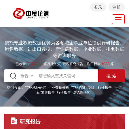
登录
注册
Toggl
navig
依托专业权威数据优势为各领域企事业单位提供行研报告、
销售数据、进出口数据、产业链数据、企业数据、排名数据
等咨询服务
已收录
7.973.258
篇行业/公司/宏观研究报告，昨日新增
1088
篇
热门搜索：
市场地位研究
行业数据分析
市场调研
项目可行性报告
“十五
五”发展报告
行研报告
进入性研究
研究报告