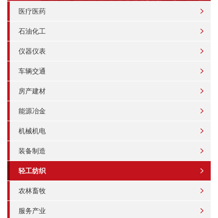
医疗医药
石油化工
仪器仪表
车辆交通
房产建材
能源冶金
机械机电
装备制造
轻工纺织
农林畜牧
服务产业