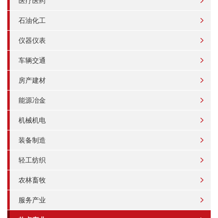
医疗医药
石油化工
仪器仪表
车辆交通
房产建材
能源冶金
机械机电
装备制造
轻工纺织
农林畜牧
服务产业