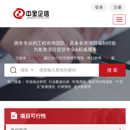
登录
注册
Toggl
navig
拥有专业的工程咨询团队，具备各类项目编制经验
为各类项目提供专业&权威服务
已收录
7.973.258
篇行业/公司/宏观研究报告，昨日新增
1088
篇
热门搜索：
市场地位研究
行业数据分析
市场调研
项目可行性报告
“十五
五”发展报告
行研报告
进入性研究
项目可行性