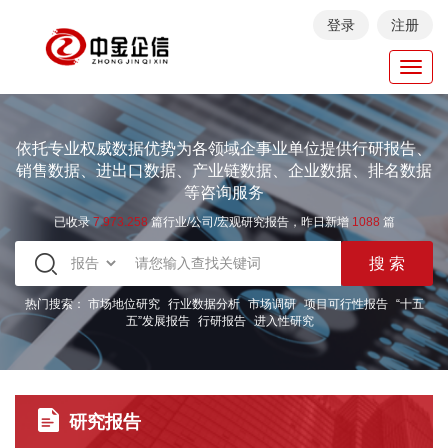
登录
注册
Toggl
navig
依托专业权威数据优势为各领域企事业单位提供行研报告、
销售数据、进出口数据、产业链数据、企业数据、排名数据
等咨询服务
已收录
7.973.258
篇行业/公司/宏观研究报告，昨日新增
1088
篇
热门搜索：
市场地位研究
行业数据分析
市场调研
项目可行性报告
“十五
五”发展报告
行研报告
进入性研究
研究报告