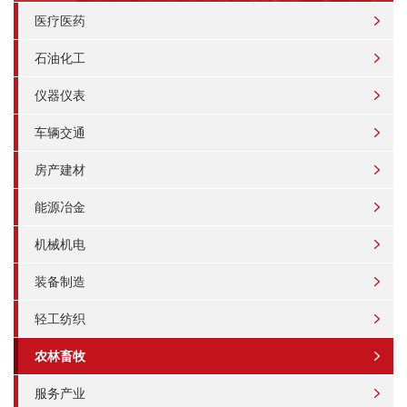
医疗医药
石油化工
仪器仪表
车辆交通
房产建材
能源冶金
机械机电
装备制造
轻工纺织
农林畜牧
服务产业