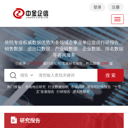
登录
注册
Toggl
navig
依托专业权威数据优势为各领域企事业单位提供行研报告、
销售数据、进出口数据、产业链数据、企业数据、排名数据
等咨询服务
已收录
7.973.258
篇行业/公司/宏观研究报告，昨日新增
1088
篇
热门搜索：
市场地位研究
行业数据分析
市场调研
项目可行性报告
“十五
五”发展报告
行研报告
进入性研究
研究报告