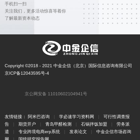
手机扫一扫
关注我们，更多活动惊喜等着你
了解最新资本动态
Copyright ©2018 - 2021 中金企信（北京）国际信息咨询有限公司
京ICP备12043595号-4
京公网安备 11010602104941号
友情链接：
阿米巴咨询
|
学必速学习资料网
|
可行性调查报
告
|
期货开户
|
青岛甲醛检测
|
石锅拌饭加盟
|
劳务派
遣
|
专业跨境电商erp系统
|
发表论文
|
中金企信市场咨询
网
|
国统研究报告网