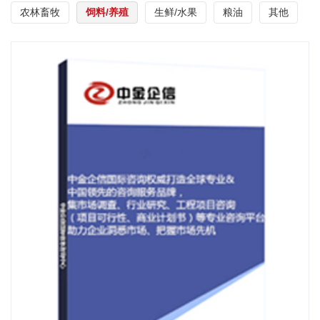
农林畜牧
饲料/养殖
生鲜/水果
粮油
其他