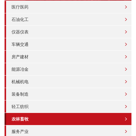
医疗医药
石油化工
仪器仪表
车辆交通
房产建材
能源冶金
机械机电
装备制造
轻工纺织
农林畜牧
服务产业