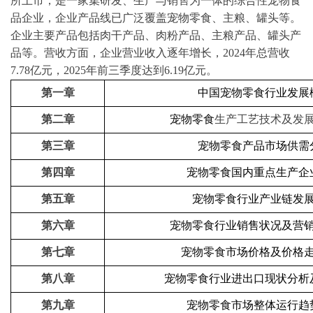
所上市，是一家集研发、生产与销售为一体的综合性宠物食
品企业，
企业
产品线已广泛覆盖宠物零食、主粮、罐头等。
企业
主要产品包括肉干产品、肉粉产品、主粮产品、罐头产
品等。营收方面，
企业
营业收入逐年增长，
2024年总营收
7.78亿元，2025年前三季度达到6.19亿元。
第一章
中国
宠物零食
行业发展
第二章
宠物零食
生产工艺技术及发
第三章
宠物零食
产品市场供需
第四章
宠物零食
国内重点生产企
第五章
宠物零食
行业产业链发
第六章
宠物零食
行业销售状况及营
第七章
宠物零食
市场价格及价格
第八章
宠物零食
行业进出口现状分析
第九章
宠物零食
市场整体运行趋