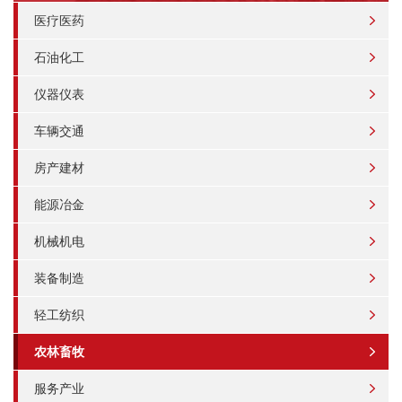
医疗医药
石油化工
仪器仪表
车辆交通
房产建材
能源冶金
机械机电
装备制造
轻工纺织
农林畜牧
服务产业