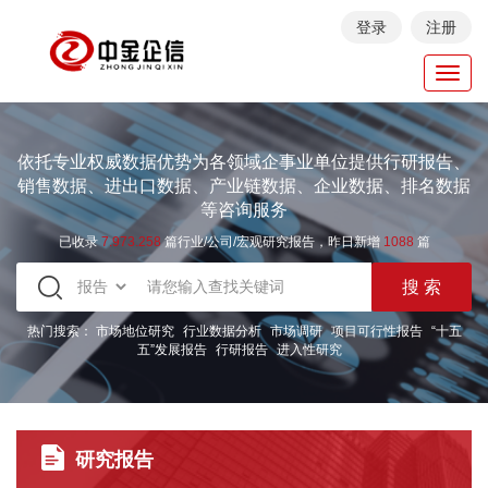
登录
注册
Toggl
navig
依托专业权威数据优势为各领域企事业单位提供行研报告、
销售数据、进出口数据、产业链数据、企业数据、排名数据
等咨询服务
已收录
7.973.258
篇行业/公司/宏观研究报告，昨日新增
1088
篇
热门搜索：
市场地位研究
行业数据分析
市场调研
项目可行性报告
“十五
五”发展报告
行研报告
进入性研究
研究报告