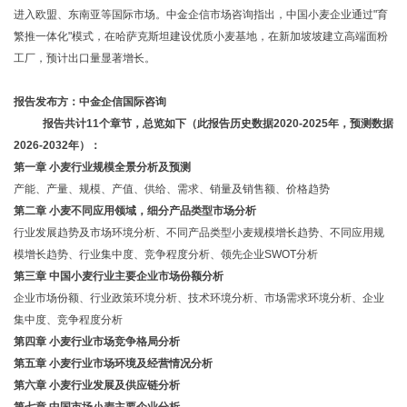
进入欧盟、东南亚等国际市场。
中金企信市场咨询
指出，中国小麦企业通过
"育
繁推一体化"模式，在哈萨克斯坦建设优质小麦基地，在新加坡坡建立高端面粉
工厂，预计出口量显著增长。
报告发布方：中金企信国际咨询
报告共计
11个章节，总览如下（此报告历史数据2020-2025年，预测数据
2026-2032年）：
第一章
小麦
行业
规模
全景
分析
及预测
产能、产量、规模、产值、供给、需求、销量及销售额、价格趋势
第二章
小麦
不同应用领域，细分产品类型
市场
分析
行业发展趋势及市场环境分析
、不同产品类型小麦规模增长趋势、不同应用规
模增长趋势、行业集中度、竞争程度分析、领先企业
SWOT分析
第三章
中国
小麦行业
主要
企业
市场份额分析
企业市场份额、行业政策环境分析、技术环境分析、市场需求环境分析、企业
集中度、竞争程度分析
第
四
章
小麦
行业市场竞争格局分析
第五章
小麦行业市场环境及经营情况分析
第六章
小麦
行业发展
及供应链
分析