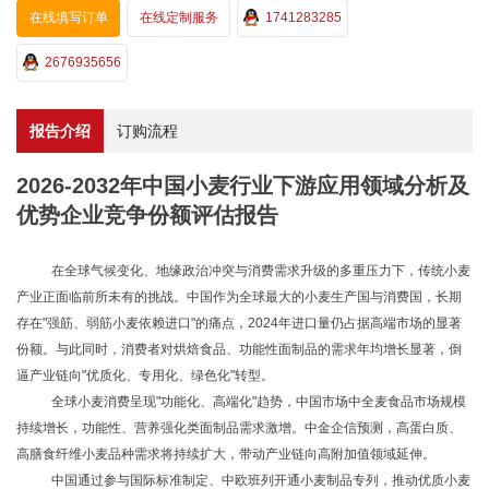
在线填写订单
在线定制服务
1741283285
2676935656
报告介绍
订购流程
2026-2032年中国小麦行业下游应用领域分析及
优势企业竞争份额评估报告
在全球气候变化、地缘政治冲突与消费需求升级的多重压力下，传统小麦
产业正面临前所未有的挑战。中国作为全球最大的小麦生产国与消费国，长期
存在
"强筋、弱筋小麦依赖进口"的痛点，2024年进口量仍占据高端市场的显著
份额。与此同时，消费者对烘焙食品、功能性面制品的需求年均增长显著，倒
逼产业链向"优质化、专用化、绿色化"转型。
全球小麦消费呈现
"功能化、高端化"趋势，中国市场中全麦食品市场规模
持续增长，功能性、营养强化类面制品需求激增。
中金企信
预测，高蛋白质、
高膳食纤维小麦品种需求将持续扩大，带动产业链向高附加值领域延伸。
中国通过参与国际标准制定、中欧班列开通小麦制品专列，推动优质小麦