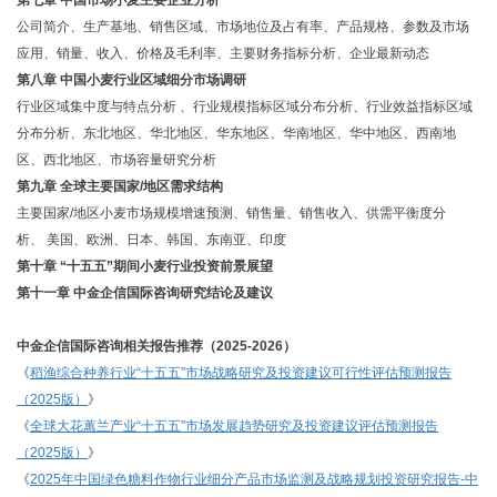
第七章
中国市场
小麦
主要企业分析
公司简介、生产基地、销售区域、市场地位及占有率、产品规格、参数及市场
应用、销量、收入、价格及毛利率、主要财务指标分析、企业最新动态
第
八
章
中国
小麦
行业区域细分市场调研
行业区域集中度与特点分析 、行业规模指标区域分布分析、行业效益指标区域
分布分析、东北地区、华北地区、华东地区、华南地区、华中地区、西南地
区、西北地区、市场容量研究分析
第九章
全球主要国家
/地区需求结构
主要国家
/地区
小麦市场规模增速预测、销售量、销售收入、供需平衡度分
析、
美国
、欧洲、日本、韩国、东南亚、印度
第
十
章
“
十五五
”期间
小麦
行业投资前景展望
第十
一
章
中金企信国际咨询
研究结论
及建议
中金企信国际咨询相关报告推荐（
2025-2026）
《
稻渔综合种养行业
“十五五”市场战略研究及投资建议可行性评估预测报告
（2025版）
》
《
全球大花蕙兰产业
“十五五”市场发展趋势研究及投资建议评估预测报告
（2025版）
》
《
2025年中国绿色糖料作物行业细分产品市场监测及战略规划投资研究报告-中