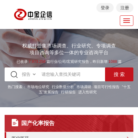
登录
注册
Toggl
navig
权威打造集市场调查、行业研究、专项调查
项目咨询等多位一体的专业咨询平台
已收录
7.973.258
篇行业/公司/宏观研究报告，昨日新增
1088
篇
热门搜索：
市场地位研究
行业数据分析
市场调研
项目可行性报告
“十五
五”发展报告
行研报告
进入性研究
国产化率报告