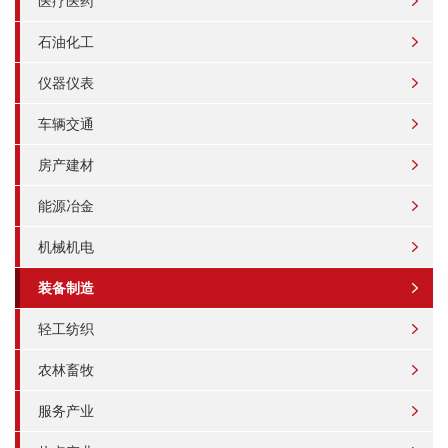
医疗医药
石油化工
仪器仪表
车辆交通
房产建材
能源冶金
机械机电
装备制造
轻工纺织
农林畜牧
服务产业