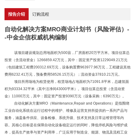
报告介绍
订购流程
自动化解决方案MRO商业计划书（风险评估）-
-中金企信权威机构编制
该项目建设规划总用地面积为
500亩，厂房面积20万平方米。项目估算总
投资（含流动资金）1266859.42万元，其中：固定资产投资1229049.21万元
（包括建筑工程费200312.69万元，设备购置费963977.96万元，工程建设其他
费用6232.41万元，预备费用58526.15万元）；流动资金37810.21万元。
项目所用场地为租赁使用，租赁场地占地面积为
71091.8平米，总建筑面
积为93334.32平米（其中洁净间43000平米）。项目估算总投资（含流动资
金）11000万元，其中：固定资产投资9390万元（设备采购：6390万元）。
自动化解决方案
MRO（Maintenance,Repair and Operations）
是指围绕
工业自动化系统在运行过程中的维护、维修及运营支持所提供的一系列产品与
服务，涵盖备件供应、设备检修、系统升级、技术支持及日常运维管理等内
容。其核心目标是在保障自动化设备稳定运行的同时，降低停机风险与维护成
本，提高生产效率与资产利用率，广泛应用于制造业、能源、物流及流程工业