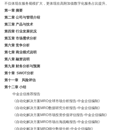
不仅体现在服务规模扩大，更体现在高附加值数字化服务占比提升。
第一章
摘要
第二章
公司与管理介绍
第三章
产品与技术
第四章
行业发展状况
第五章
市场需求分析
第六章
竞争分析
第七章
商业模式说明
第八章
融资说明
第九章
财务分析与预测
第十章
SWOT分析
第十一章 风险评估
第十二章
小结
中金企信推荐报告
《
自动化解决方案
MRO
全球市场分析报告-中金企信编制》
《
自动化解决方案
MRO
数据研究分析报告
-中金企信编制》
《
自动化解决方案
MRO
市场投资价值评估报告
-中金企信编制》
《
自动化解决方案
MRO
市场出海战略报告-中金企信编制》
《
自动化解决方案
MRO
细分数据分析
-中金企信编制
》